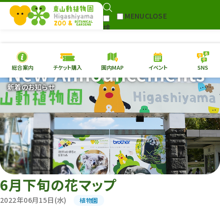
MENU
CLOSE
検
Select Language
▼
索
New Announcements
総合案内
チケット購入
園内MAP
イベント
SNS
本日の
開園情報
チケ
新着のお知らせ
園内MAP
イベント
総合案内
動物園
植物園
東山動植物園
再生プラン
への支援
6月下旬の花マップ
環境教育
2022年06月15日(水)
植物園
サイトマップ
Follow me