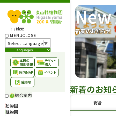
New 
検索
新着のお知らせ
MENU
CLOSE
Select Language
▼
本日の
チケット
開園情報
購入
園内MAP
イベント
駐車場
新着のお知
総合案内
総合
動物園
植物園