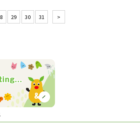
8
29
30
31
>
S