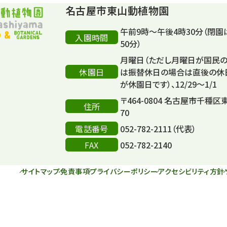
名古屋市東山動植物園
午前9時～午後4時30分（閉園
入園時間
50分）
月曜日（ただし月曜日が国民
休園日
は振替休日の場合は直後の休
が休園日です）、12/29～1/1
〒464-0804 名古屋市千種区
住所
70
電話番号
052-782-2111（代表）
FAX
052-782-2140
サイトマップ
免責事項
プライバシーポリシー
アクセシビリティ方針