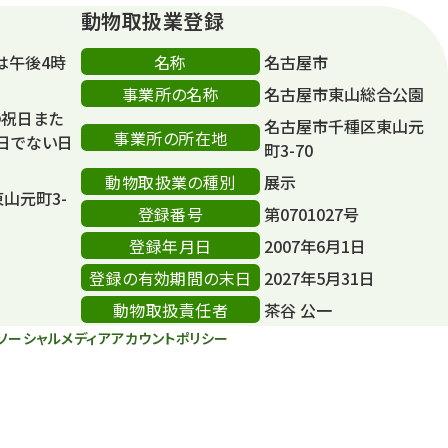
動物取扱業登録
名称
は午後4時
名古屋市
事業所の名称
名古屋市東山総合公園
の祝日また
名古屋市千種区東山元
事業所の所在地
日でない日
町3-70
動物取扱業の種別
展示
東山元町3-
登録番号
第0701027号
登録年月日
2007年6月1日
登録の有効期間の末日
2027年5月31日
動物取扱責任者
茶谷 公一
ソーシャルメディアアカウントポリシー