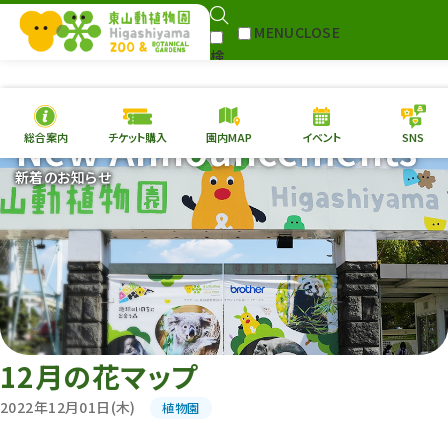
MENU
CLOSE
検
Select Language
▼
索
New Announcements
総合案内
チケット購入
園内MAP
イベント
SNS
本日の
開園情報
チケ
新着のお知らせ
園内MAP
イベント
総合案内
動物園
植物園
東山動植物園
再生プラン
への支援
12月の花マップ
環境教育
2022年12月01日(木)
植物園
サイトマップ
Follow me