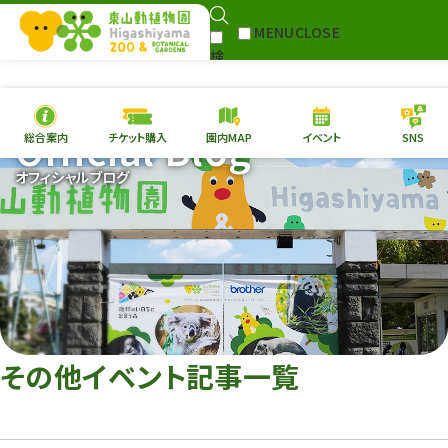
MENU
CLOSE
検
Select Language
▼
索
Official Blog
総合案内
チケット購入
園内MAP
イベント
SNS
本日の
開園情報
チケ
オフィシャルブログ
園内MAP
イベント
総合案内
動物園
植物園
東山動植物園
再生プラン
への支援
その他イベント記事一覧
環境教育
サイトマップ
Follow me