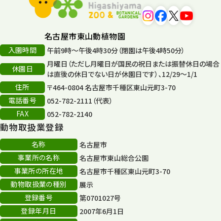
遊園地
6
タワー
56
名古屋市東山動植物園
入園時間
午前9時～午後4時30分（閉園は午後4時50分）
平和公園
15
月曜日（ただし月曜日が国民の祝日または振替休日の場合
休園日
森のとこやさん
は直後の休日でない日が休園日です）、12/29～1/1
121
住所
〒464-0804 名古屋市千種区東山元町3-70
再生
132
電話番号
052-782-2111（代表）
FAX
052-782-2140
再生フォーラム
14
動物取扱業登録
80周年
36
名称
名古屋市
事業所の名称
名古屋市東山総合公園
その他
406
事業所の所在地
名古屋市千種区東山元町3-70
その他イベント
10
動物取扱業の種別
展示
登録番号
第0701027号
スカイタワー
3
登録年月日
2007年6月1日