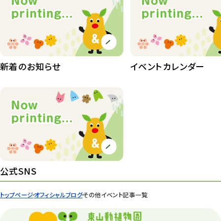
植物園
510
植物たち
407
植物園長の庭
177
新着のお知らせ
イベントカレンダー
植物園 その他
423
桜情報
83
紅葉情報
52
ズーボ
68
イベント
439
公式SNS
園内の様子
168
トップページ
オフィシャルブログ
その他イベント記事一覧
環境教育
44