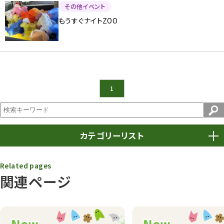
その他イベント
もうすぐナイトZOO
1
カテゴリーリスト
春まつり
9
Related pages
関連ページ
動物園
1639
動物園長のZooコラム
172
動物園その他
117