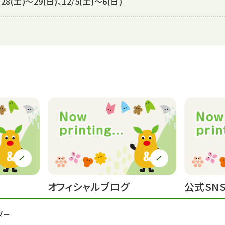
、28(土)～29(日)、12/5(土)～6(日)
オフィシャルブログ
公式SN
ダー