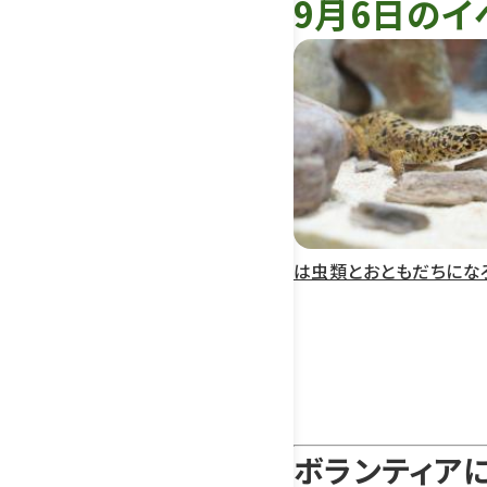
9月6日のイ
は虫類とおともだちにな
ボランティア