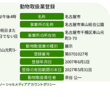
動物取扱業登録
名称
は午後4時
名古屋市
事業所の名称
名古屋市東山総合公園
の祝日また
名古屋市千種区東山元
事業所の所在地
日でない日
町3-70
動物取扱業の種別
展示
東山元町3-
登録番号
第0701027号
登録年月日
2007年6月1日
登録の有効期間の末日
2027年5月31日
動物取扱責任者
茶谷 公一
ソーシャルメディアアカウントポリシー