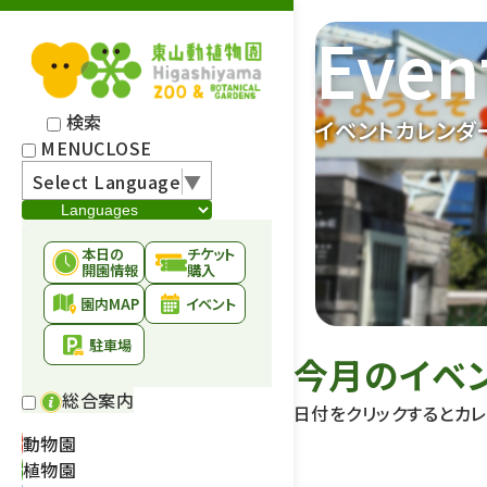
Even
検索
イベントカレンダ
MENU
CLOSE
Select Language
▼
本日の
チケット
開園情報
購入
園内MAP
イベント
駐車場
今月のイベ
総合案内
日付をクリックするとカ
動物園
植物園