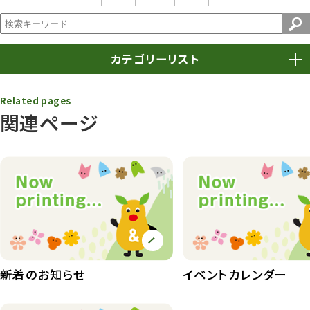
カテゴリーリスト
春まつり
9
Related pages
関連ページ
動物園
1639
動物園長のZooコラム
172
動物園その他
117
植物園
510
植物たち
407
植物園長の庭
177
新着のお知らせ
イベントカレンダー
植物園 その他
423