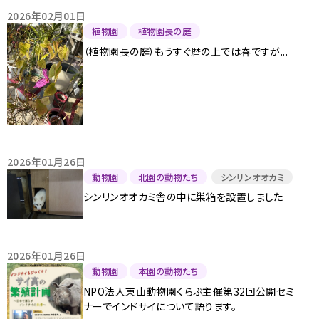
2026年02月01日
植物園
植物園長の庭
（植物園長の庭）もうすぐ暦の上では春ですが...
2026年01月26日
動物園
北園の動物たち
シンリンオオカミ
シンリンオオカミ舎の中に巣箱を設置しました
2026年01月26日
動物園
本園の動物たち
NPO法人東山動物園くらぶ主催第32回公開セミ
ナーでインドサイについて語ります。