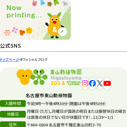
桜情報
83
紅葉情報
52
ズーボ
68
イベント
439
公式SNS
園内の様子
168
トップページ
オフィシャルブログ
環境教育
44
遊園地
6
タワー
56
名古屋市東山動植物園
入園時間
午前9時～午後4時30分（閉園は午後4時50分）
平和公園
15
月曜日（ただし月曜日が国民の祝日または振替休日の場合
休園日
森のとこやさん
は直後の休日でない日が休園日です）、12/29～1/1
121
住所
〒464-0804 名古屋市千種区東山元町3-70