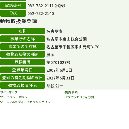
再生
132
電話番号
052-782-2111（代表）
FAX
052-782-2140
再生フォーラム
14
動物取扱業登録
80周年
36
名称
名古屋市
事業所の名称
名古屋市東山総合公園
その他
406
事業所の所在地
名古屋市千種区東山元町3-70
その他イベント
10
動物取扱業の種別
展示
登録番号
第0701027号
スカイタワー
3
登録年月日
2007年6月1日
年末年始のイベント
5
登録の有効期間の末日
2027年5月31日
動物取扱責任者
茶谷 公一
秋まつり
10
サイトマップ
免責事項
プライバシーポリシー
アクセシビリティ方針
ソーシャルメディアアカウントポリシー