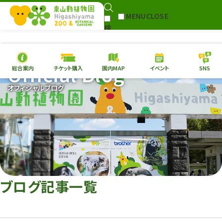
MENU
CLOSE
検
Select Language
▼
索
Official Blog
総合案内
チケット購入
園内MAP
イベント
SNS
本日の
開園情報
チケ
オフィシャルブログ
園内MAP
イベント
総合案内
動物園
植物園
東山動植物園
再生プラン
への支援
ブログ記事一覧
環境教育
サイトマップ
Follow me