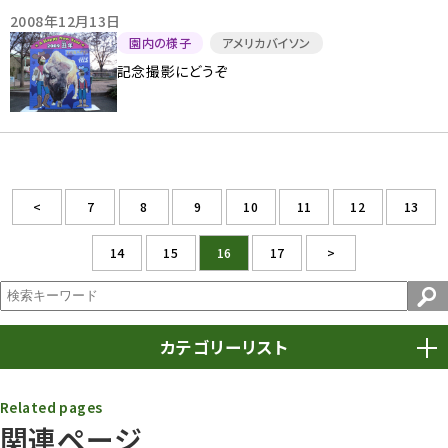
2008年12月13日
園内の様子
アメリカバイソン
記念撮影にどうぞ
<
7
8
9
10
11
12
13
14
15
16
17
>
カテゴリーリスト
春まつり
9
Related pages
関連ページ
動物園
1639