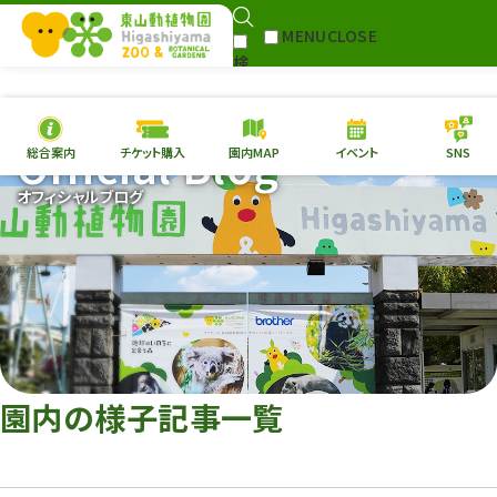
MENU
CLOSE
検
Select Language
▼
索
Official Blog
総合案内
チケット購入
園内MAP
イベント
SNS
本日の
開園情報
チケ
オフィシャルブログ
園内MAP
イベント
総合案内
動物園
植物園
東山動植物園
再生プラン
への支援
園内の様子記事一覧
環境教育
サイトマップ
Follow me