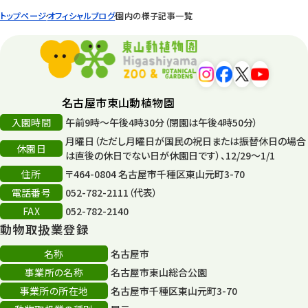
園内の様子
168
トップページ
オフィシャルブログ
園内の様子記事一覧
環境教育
44
遊園地
6
タワー
56
名古屋市東山動植物園
入園時間
午前9時～午後4時30分（閉園は午後4時50分）
平和公園
15
月曜日（ただし月曜日が国民の祝日または振替休日の場合
休園日
森のとこやさん
は直後の休日でない日が休園日です）、12/29～1/1
121
住所
〒464-0804 名古屋市千種区東山元町3-70
再生
132
電話番号
052-782-2111（代表）
FAX
052-782-2140
再生フォーラム
14
動物取扱業登録
80周年
36
名称
名古屋市
事業所の名称
名古屋市東山総合公園
その他
406
事業所の所在地
名古屋市千種区東山元町3-70
その他イベント
10