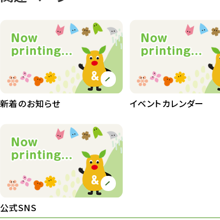
動物園長のZooコラム
172
動物園その他
117
植物園
510
植物たち
407
植物園長の庭
177
新着のお知らせ
イベントカレンダー
植物園 その他
423
桜情報
83
紅葉情報
52
ズーボ
68
イベント
439
公式SNS