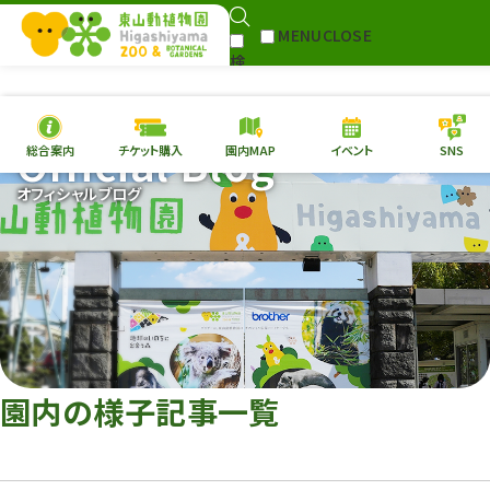
MENU
CLOSE
検
Select Language
▼
索
Official Blog
総合案内
チケット購入
園内MAP
イベント
SNS
本日の
開園情報
チケ
オフィシャルブログ
園内MAP
イベント
総合案内
動物園
植物園
東山動植物園
再生プラン
への支援
園内の様子記事一覧
環境教育
サイトマップ
Follow me