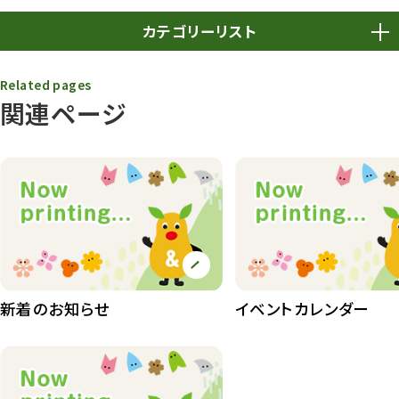
カテゴリーリスト
春まつり
9
Related pages
関連ページ
動物園
1638
動物園長のZooコラム
172
動物園その他
117
植物園
510
植物たち
407
植物園長の庭
177
新着のお知らせ
イベントカレンダー
植物園 その他
423
桜情報
83