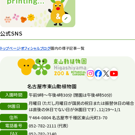
紅葉情報
52
ズーボ
68
イベント
439
公式SNS
園内の様子
168
トップページ
オフィシャルブログ
園内の様子記事一覧
環境教育
44
遊園地
6
タワー
56
名古屋市東山動植物園
入園時間
午前9時～午後4時30分（閉園は午後4時50分）
平和公園
15
月曜日（ただし月曜日が国民の祝日または振替休日の場合
休園日
森のとこやさん
は直後の休日でない日が休園日です）、12/29～1/1
121
住所
〒464-0804 名古屋市千種区東山元町3-70
再生
132
電話番号
052-782-2111（代表）
FAX
052-782-2140
再生フォーラム