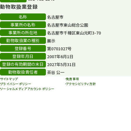
14
動物取扱業登録
80周年
36
名称
名古屋市
事業所の名称
名古屋市東山総合公園
その他
406
事業所の所在地
名古屋市千種区東山元町3-70
その他イベント
10
動物取扱業の種別
展示
登録番号
第0701027号
スカイタワー
3
登録年月日
2007年6月1日
年末年始のイベント
5
登録の有効期間の末日
2027年5月31日
動物取扱責任者
茶谷 公一
秋まつり
10
サイトマップ
免責事項
プライバシーポリシー
アクセシビリティ方針
ソーシャルメディアアカウントポリシー