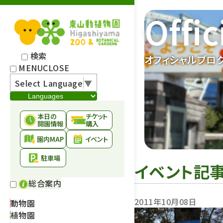
Offic
検索
オフィシャルブロ
MENU
CLOSE
Select Language
▼
本日の
チケット
開園情報
購入
園内MAP
イベント
駐車場
イベント記
総合案内
2011年10月08日
動物園
植物園