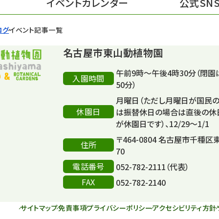
イベントカレンダー
公式SN
ログ
イベント記事一覧
名古屋市東山動植物園
午前9時～午後4時30分（閉園
入園時間
50分）
月曜日（ただし月曜日が国民
休園日
は振替休日の場合は直後の休
が休園日です）、12/29～1/1
〒464-0804 名古屋市千種区
住所
70
電話番号
052-782-2111（代表）
FAX
052-782-2140
サイトマップ
免責事項
プライバシーポリシー
アクセシビリティ方針