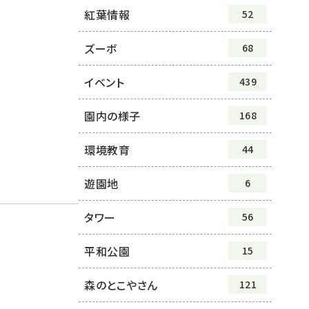
紅葉情報
52
ズーボ
68
イベント
439
園内の様子
168
環境教育
44
遊園地
6
タワー
56
平和公園
15
森のとこやさん
121