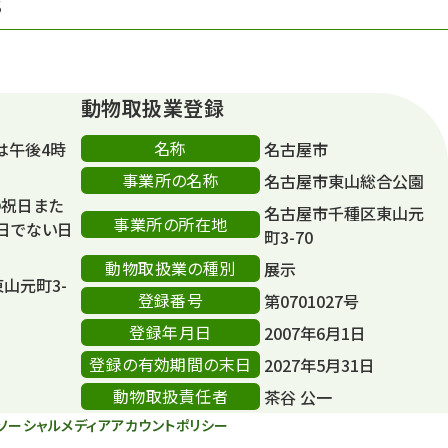
S
動物取扱業登録
名称
は午後4時
名古屋市
事業所の名称
名古屋市東山総合公園
の祝日また
名古屋市千種区東山元
事業所の所在地
日でない日
町3-70
動物取扱業の種別
展示
東山元町3-
登録番号
第0701027号
登録年月日
2007年6月1日
登録の有効期間の末日
2027年5月31日
動物取扱責任者
茶谷 公一
ソーシャルメディアアカウントポリシー