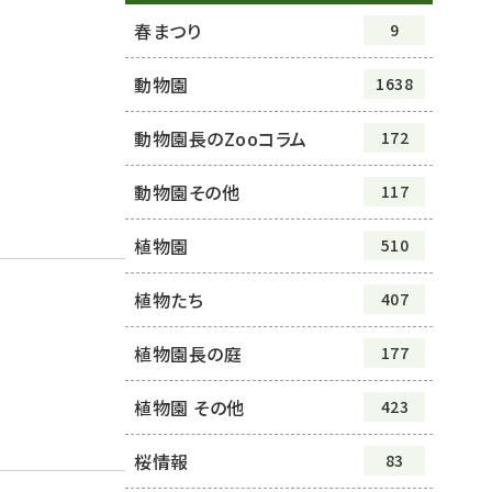
春まつり
9
動物園
1638
動物園長のZooコラム
172
動物園その他
117
植物園
510
植物たち
407
植物園長の庭
177
植物園 その他
423
桜情報
83