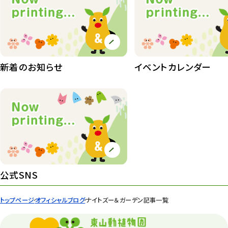
植物園
510
植物たち
407
植物園長の庭
177
新着のお知らせ
イベントカレンダー
植物園 その他
423
桜情報
83
紅葉情報
52
ズーボ
68
イベント
439
公式SNS
園内の様子
168
トップページ
オフィシャルブログ
ナイトズー＆ガーデン記事一覧
環境教育
44