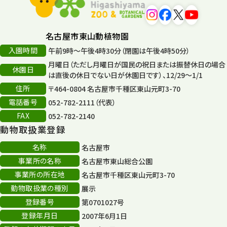
遊園地
6
タワー
56
名古屋市東山動植物園
入園時間
午前9時～午後4時30分（閉園は午後4時50分）
平和公園
15
月曜日（ただし月曜日が国民の祝日または振替休日の場合
休園日
森のとこやさん
は直後の休日でない日が休園日です）、12/29～1/1
121
住所
〒464-0804 名古屋市千種区東山元町3-70
再生
132
電話番号
052-782-2111（代表）
FAX
052-782-2140
再生フォーラム
14
動物取扱業登録
80周年
36
名称
名古屋市
事業所の名称
名古屋市東山総合公園
その他
406
事業所の所在地
名古屋市千種区東山元町3-70
その他イベント
10
動物取扱業の種別
展示
登録番号
第0701027号
スカイタワー
3
登録年月日
2007年6月1日
年末年始のイベント