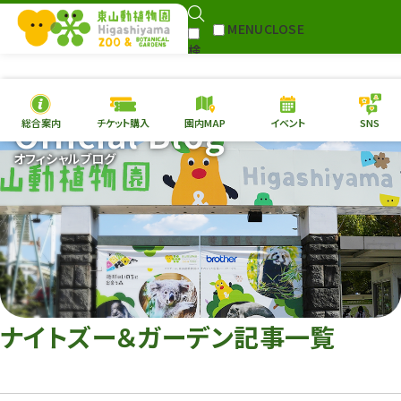
MENU
CLOSE
検
Select Language
▼
索
Official Blog
総合案内
チケット購入
園内MAP
イベント
SNS
本日の
開園情報
チケ
オフィシャルブログ
園内MAP
イベント
総合案内
動物園
植物園
東山動植物園
再生プラン
への支援
ナイトズー＆ガーデン記事一覧
環境教育
サイトマップ
Follow me