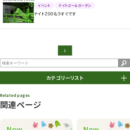
イベント
ナイトズー＆ガーデン
ナイトZOOもうすぐです
1
カテゴリーリスト
春まつり
9
Related pages
関連ページ
動物園
1639
動物園長のZooコラム
172
動物園その他
117