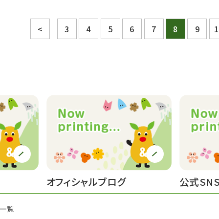
<
3
4
5
6
7
8
9
1
オフィシャルブログ
公式SN
せ一覧