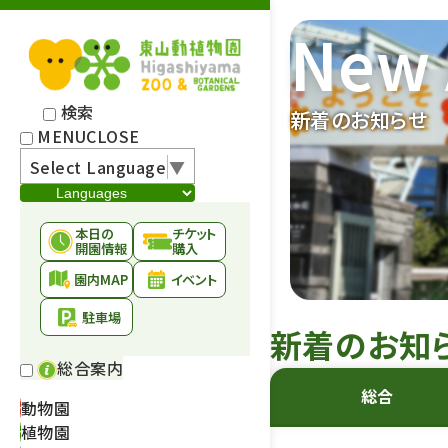
New 
検索
新着のお知らせ
MENU
CLOSE
Select Language
▼
本日の
チケット
開園情報
購入
園内MAP
イベント
駐車場
新着のお知
総合案内
総合
動物園
植物園