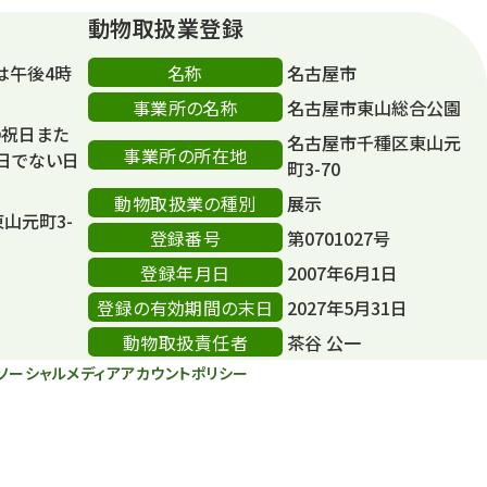
動物取扱業登録
名称
は午後4時
名古屋市
事業所の名称
名古屋市東山総合公園
の祝日また
名古屋市千種区東山元
事業所の所在地
日でない日
町3-70
動物取扱業の種別
展示
東山元町3-
登録番号
第0701027号
登録年月日
2007年6月1日
登録の有効期間の末日
2027年5月31日
動物取扱責任者
茶谷 公一
ソーシャルメディアアカウントポリシー