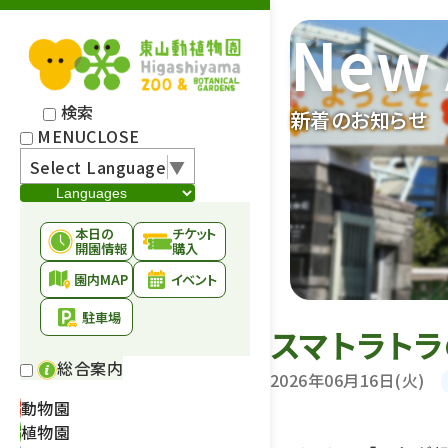
New 
検索
新着のお知らせ
MENU
CLOSE
Select Language
▼
本日の
チケット
開園情報
購入
園内MAP
イベント
駐車場
スマトラト
総合案内
2026年06月16日(火)
動物園
植物園