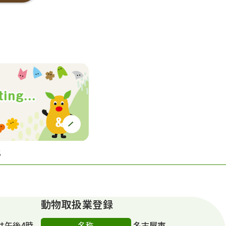
S
動物取扱業登録
名称
は午後4時
名古屋市