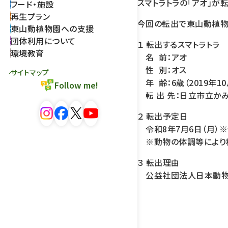
スマトラトラの「アオ」が
フード・施設
再生プラン
今回の転出で東山動植物園
東山動植物園への支援
団体利用について
１ 転出するスマトラトラ
環境教育
名 前：アオ
性 別：オス
サイトマップ
年 齢：6歳（2019年
Follow me!
転 出 先：日立市立か
２ 転出予定日
令和8年7月6日（月）
※動物の体調等により移
３ 転出理由
公益社団法人日本動物園