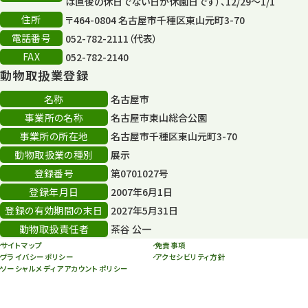
は直後の休日でない日が休園日です）、12/29～1/1
住所
〒464-0804 名古屋市千種区東山元町3-70
電話番号
052-782-2111（代表）
FAX
052-782-2140
動物取扱業登録
名称
名古屋市
事業所の名称
名古屋市東山総合公園
事業所の所在地
名古屋市千種区東山元町3-70
動物取扱業の種別
展示
登録番号
第0701027号
登録年月日
2007年6月1日
登録の有効期間の末日
2027年5月31日
動物取扱責任者
茶谷 公一
サイトマップ
免責事項
プライバシーポリシー
アクセシビリティ方針
ソーシャルメディアアカウントポリシー