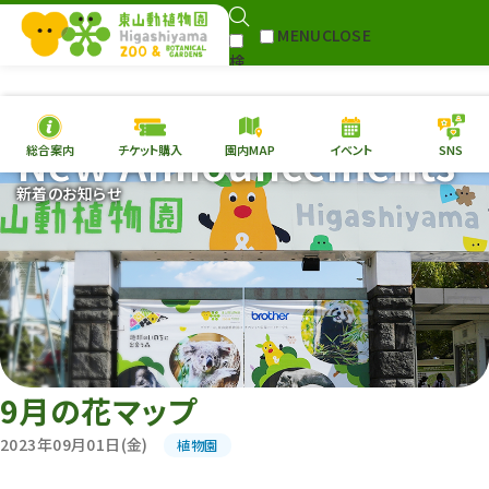
MENU
CLOSE
検
Select Language
▼
索
New Announcements
総合案内
チケット購入
園内MAP
イベント
SNS
本日の
開園情報
チケ
新着のお知らせ
園内MAP
イベント
総合案内
動物園
植物園
東山動植物園
再生プラン
への支援
9月の花マップ
環境教育
2023年09月01日(金)
植物園
サイトマップ
Follow me