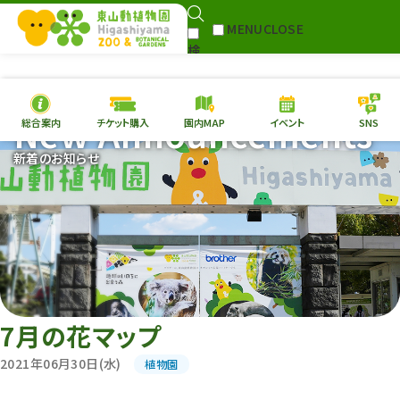
MENU
CLOSE
検
Select Language
▼
索
New Announcements
総合案内
チケット購入
園内MAP
イベント
SNS
本日の
開園情報
チケ
新着のお知らせ
園内MAP
イベント
総合案内
動物園
植物園
東山動植物園
再生プラン
への支援
7月の花マップ
環境教育
2021年06月30日(水)
植物園
サイトマップ
Follow me