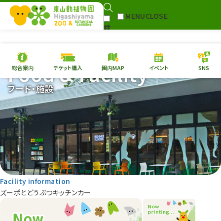
MENU
CLOSE
検
Select Language
▼
索
Food & Facility
総合案内
チケット購入
園内MAP
イベント
SNS
本日の
開園情報
チケ
フード・施設
園内MAP
イベント
総合案内
動物園
植物園
東山動植物園
再生プラン
への支援
Facility information
環境教育
ズーポとどうぶつキッチンカー
サイトマップ
Follow me