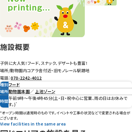
施設概要
子供に大人気！フード、スナック、デザートも豊富！
場所/動物園内コアラ舎付近・旧モノレール駅跡地
電話：
070-2242-4012
種別
フード
場所
動物園本園
／
上池ゾーン
午前9時～午後4時45分(土・日・祝中心に営業、雨の日はお休みで
時間
*
す。)
*オープン時間は通常時のものです。イベントや工事の状況などで変更される場合が
ございます。
View facilities in the same area