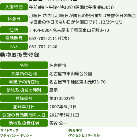
入園時間
午前9時～午後4時30分（閉園は午後4時50分）
月曜日（ただし月曜日が国民の祝日または振替休日の場合
休園日
は直後の休日でない日が休園日です）、12/29～1/1
住所
〒464-0804 名古屋市千種区東山元町3-70
電話番号
052-782-2111（代表）
FAX
052-782-2140
動物取扱業登録
名称
名古屋市
事業所の名称
名古屋市東山総合公園
事業所の所在地
名古屋市千種区東山元町3-70
動物取扱業の種別
展示
登録番号
第0701027号
登録年月日
2007年6月1日
登録の有効期間の末日
2027年5月31日
動物取扱責任者
茶谷 公一
サイトマップ
免責事項
プライバシーポリシー
アクセシビリティ方針