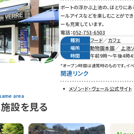
ボートの浮かぶ上池の、ほとりにあ
ールアイスなどを楽しむことができ
ーも充実しています。
電話：
052-753-6503
種別
フード
／
カフェ
場所
動物園本園
／
上池
時間
午前9時～午後4時4
*オープン時間は通常時のものです。イ
関連リンク
メゾン・ド・ヴェール公式サイト
 same area
の施設を見る