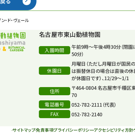
戻る
ゾン・ド・ヴェール
名古屋市東山動植物園
午前9時～午後4時30分（閉園
入園時間
50分）
月曜日（ただし月曜日が国民
休園日
は振替休日の場合は直後の休
が休園日です）、12/29～1/1
〒464-0804 名古屋市千種区
住所
70
電話番号
052-782-2111（代表）
FAX
052-782-2140
サイトマップ
免責事項
プライバシーポリシー
アクセシビリティ方針