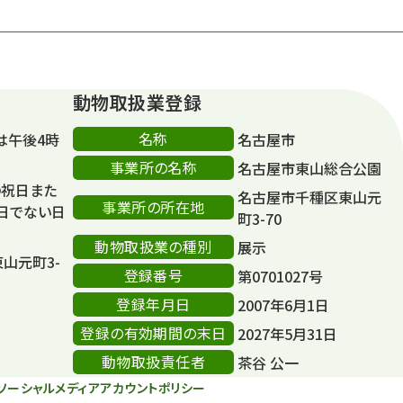
動物取扱業登録
名称
は午後4時
名古屋市
事業所の名称
名古屋市東山総合公園
の祝日また
名古屋市千種区東山元
事業所の所在地
日でない日
町3-70
動物取扱業の種別
展示
東山元町3-
登録番号
第0701027号
登録年月日
2007年6月1日
登録の有効期間の末日
2027年5月31日
動物取扱責任者
茶谷 公一
ソーシャルメディアアカウントポリシー