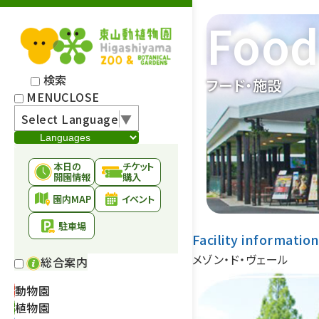
Food 
検索
フード・施設
MENU
CLOSE
Select Language
▼
本日の
チケット
開園情報
購入
園内MAP
イベント
駐車場
Facility informatio
メゾン・ド・ヴェール
総合案内
動物園
植物園