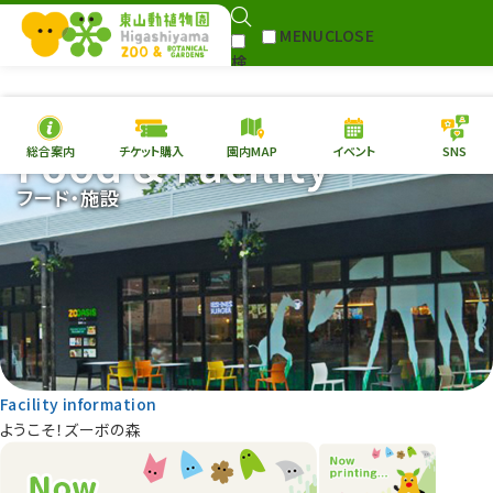
MENU
CLOSE
検
Select Language
▼
索
Food & Facility
総合案内
チケット購入
園内MAP
イベント
SNS
本日の
開園情報
チケ
フード・施設
園内MAP
イベント
総合案内
動物園
植物園
東山動植物園
再生プラン
への支援
Facility information
環境教育
ようこそ！ズーボの森
サイトマップ
Follow me