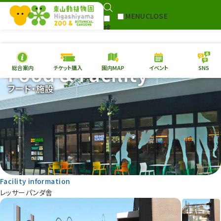
MENU
CLOSE
検
Select Language
▼
索
Food & Facility
総合案内
チケット購入
園内MAP
イベント
SNS
本日の
開園情報
チケ
フード・施設
園内MAP
イベント
総合案内
動物園
植物園
東山動植物園
再生プラン
への支援
Facility information
環境教育
レッサーパンダ舎
サイトマップ
Follow me