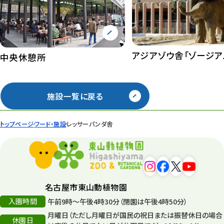
アジアゾウ舎「ゾージア
中央休憩所
施設一覧に戻る
トップページ
フード・施設
レッサーパンダ舎
名古屋市東山動植物園
入園時間
午前9時～午後4時30分（閉園は午後4時50分）
月曜日（ただし月曜日が国民の祝日または振替休日の場合
休園日