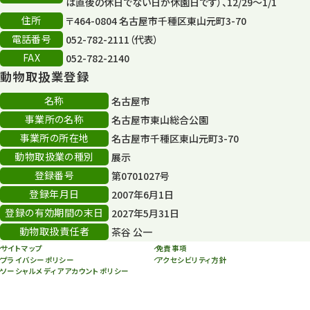
は直後の休日でない日が休園日です）、12/29～1/1
住所
〒464-0804 名古屋市千種区東山元町3-70
電話番号
052-782-2111（代表）
FAX
052-782-2140
動物取扱業登録
名称
名古屋市
事業所の名称
名古屋市東山総合公園
事業所の所在地
名古屋市千種区東山元町3-70
動物取扱業の種別
展示
登録番号
第0701027号
登録年月日
2007年6月1日
登録の有効期間の末日
2027年5月31日
動物取扱責任者
茶谷 公一
サイトマップ
免責事項
プライバシーポリシー
アクセシビリティ方針
ソーシャルメディアアカウントポリシー