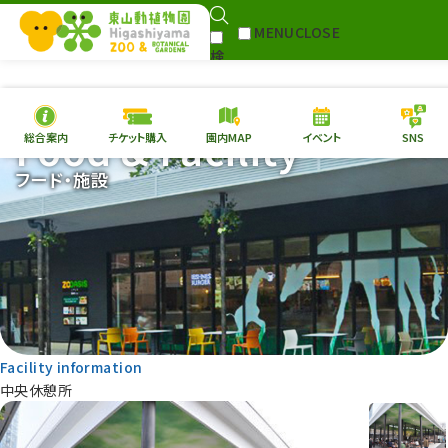
MENU
CLOSE
検
Select Language
▼
索
Food & Facility
総合案内
チケット購入
園内MAP
イベント
SNS
本日の
開園情報
チケ
フード・施設
園内MAP
イベント
総合案内
動物園
植物園
東山動植物園
再生プラン
への支援
Facility information
環境教育
中央休憩所
サイトマップ
Follow me