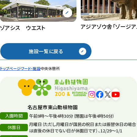
アジアゾウ舎「ゾージア
ゾアシス ウエスト
施設一覧に戻る
トップページ
フード・施設
中央休憩所
名古屋市東山動植物園
入園時間
午前9時～午後4時30分（閉園は午後4時50分）
月曜日（ただし月曜日が国民の祝日または振替休日の場合
休園日
は直後の休日でない日が休園日です）、12/29～1/1