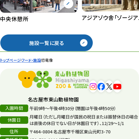
アジアゾウ舎「ゾージア
中央休憩所
施設一覧に戻る
トップページ
フード・施設
恐竜像
名古屋市東山動植物園
入園時間
午前9時～午後4時30分（閉園は午後4時50分）
月曜日（ただし月曜日が国民の祝日または振替休日の場合
休園日
は直後の休日でない日が休園日です）、12/29～1/1
住所
〒464-0804 名古屋市千種区東山元町3-70