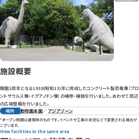
施設概要
開園1周年となる1938(昭和13)年に完成したコンクリート製恐竜像（ブロ
ントサウルス像・イグアノドン像）の補修・補強を行いました。あわせて周辺
の広場整備を行いました。
場所
動物園本園
／
アジアゾーン
*オープン時間は通常時のものです。イベントや工事の状況などで変更される場合が
ございます。
View facilities in the same area