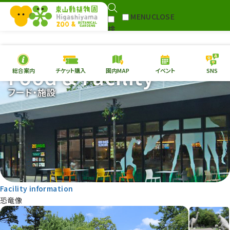
MENU
CLOSE
検
Select Language
▼
索
Food & Facility
総合案内
チケット購入
園内MAP
イベント
SNS
本日の
開園情報
チケ
フード・施設
園内MAP
イベント
総合案内
動物園
植物園
東山動植物園
再生プラン
への支援
Facility information
環境教育
恐竜像
サイトマップ
Follow me