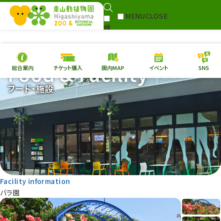
MENU
CLOSE
検
Select Language
▼
索
Food & Facility
総合案内
チケット購入
園内MAP
イベント
SNS
本日の
開園情報
チケ
フード・施設
園内MAP
イベント
総合案内
動物園
植物園
東山動植物園
再生プラン
への支援
Facility information
環境教育
バラ園
サイトマップ
Follow me