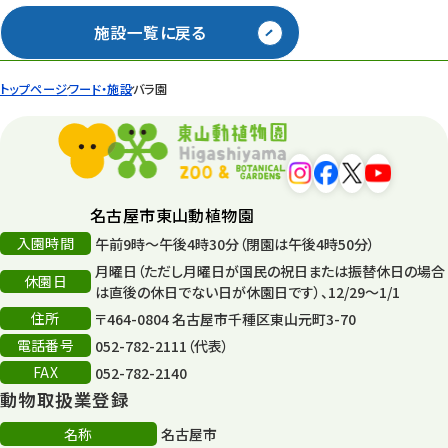
施設一覧に戻る
トップページ
フード・施設
バラ園
名古屋市東山動植物園
入園時間
午前9時～午後4時30分（閉園は午後4時50分）
月曜日（ただし月曜日が国民の祝日または振替休日の場合
休園日
は直後の休日でない日が休園日です）、12/29～1/1
住所
〒464-0804 名古屋市千種区東山元町3-70
電話番号
052-782-2111（代表）
FAX
052-782-2140
動物取扱業登録
名称
名古屋市