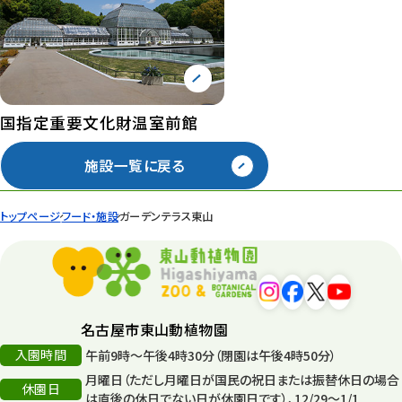
国指定重要文化財温室前館
施設一覧に戻る
トップページ
フード・施設
ガーデンテラス東山
名古屋市東山動植物園
入園時間
午前9時～午後4時30分（閉園は午後4時50分）
月曜日（ただし月曜日が国民の祝日または振替休日の場合
休園日
は直後の休日でない日が休園日です）、12/29～1/1