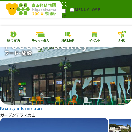
MENU
CLOSE
検
Select Language
▼
索
Food & Facility
総合案内
チケット購入
園内MAP
イベント
SNS
本日の
開園情報
チケ
フード・施設
園内MAP
イベント
総合案内
動物園
植物園
東山動植物園
再生プラン
への支援
Facility information
環境教育
ガーデンテラス東山
サイトマップ
Follow me