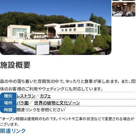
施設概要
森の中の落ち着いた雰囲気の中で、ゆったりと食事が楽しめます。 また、団
体のお客様のご利用やウェディングにも対応しています。
種別
レストラン
／
カフェ
場所
バラ園
／
世界の植物と文化ゾーン
*
時間
関連リンクを参照ください
*オープン時間は通常時のものです。イベントや工事の状況などで変更される場合が
ございます。
関連リンク