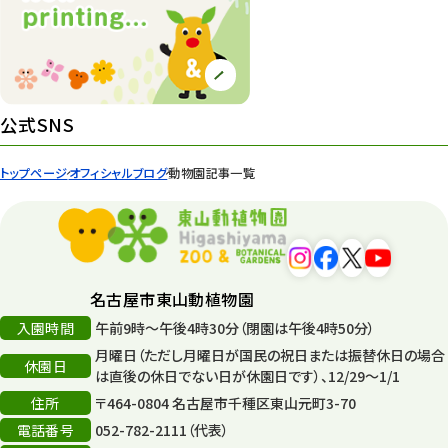
紅葉情報
52
ズーボ
68
イベント
439
公式SNS
園内の様子
168
トップページ
オフィシャルブログ
動物園記事一覧
環境教育
44
遊園地
6
タワー
56
名古屋市東山動植物園
入園時間
午前9時～午後4時30分（閉園は午後4時50分）
平和公園
15
月曜日（ただし月曜日が国民の祝日または振替休日の場合
休園日
森のとこやさん
は直後の休日でない日が休園日です）、12/29～1/1
121
住所
〒464-0804 名古屋市千種区東山元町3-70
再生
132
電話番号
052-782-2111（代表）