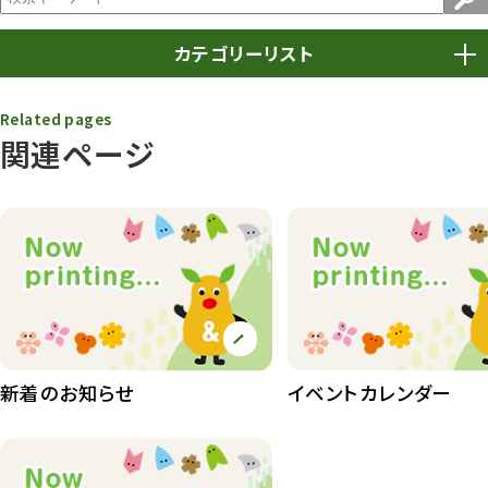
カテゴリーリスト
春まつり
9
Related pages
関連ページ
動物園
1640
動物園長のZooコラム
172
動物園その他
117
植物園
510
植物たち
407
植物園長の庭
177
新着のお知らせ
イベントカレンダー
植物園 その他
423
桜情報
83