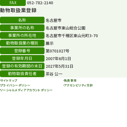
FAX
052-782-2140
再生フォーラム
14
動物取扱業登録
80周年
36
名称
名古屋市
事業所の名称
名古屋市東山総合公園
その他
406
事業所の所在地
名古屋市千種区東山元町3-70
その他イベント
10
動物取扱業の種別
展示
登録番号
第0701027号
スカイタワー
3
登録年月日
2007年6月1日
年末年始のイベント
5
登録の有効期間の末日
2027年5月31日
動物取扱責任者
茶谷 公一
秋まつり
10
サイトマップ
免責事項
プライバシーポリシー
アクセシビリティ方針
ソーシャルメディアアカウントポリシー