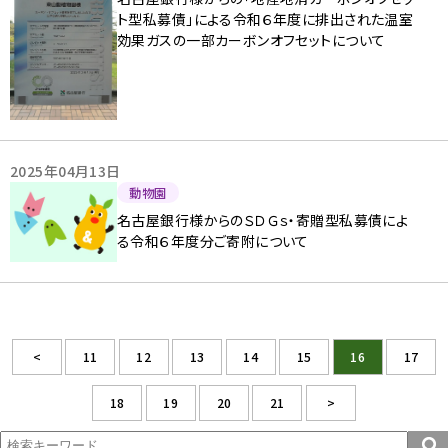
ト型私募債」による令和６年度に排出された温室
効果ガスの一部カーボンオフセットについて
2025年04月13日
動物園
名古屋銀行様からのＳＤＧｓ・寄贈型私募債によ
る令和６年度分ご寄附について
<
11
12
13
14
15
16
17
18
19
20
21
>