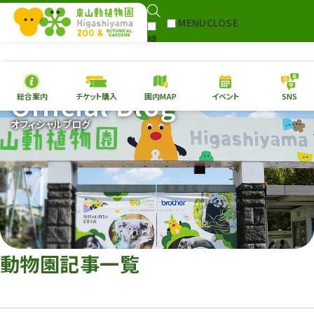
MENU
CLOSE
検
Select Language
▼
索
Official Blog
総合案内
チケット購入
園内MAP
イベント
SNS
本日の
開園情報
チケ
オフィシャルブログ
園内MAP
イベント
総合案内
動物園
植物園
東山動植物園
再生プラン
への支援
動物園記事一覧
環境教育
サイトマップ
Follow me