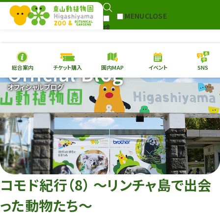
MENU
CLOSE
検
Select Language
▼
索
Official Blog
総合案内
チケット購入
園内MAP
イベント
SNS
本日の
開園情報
チケ
オフィシャルブログ
園内MAP
イベント
総合案内
動物園
植物園
東山動植物園
再生プラン
への支援
コモド紀行（8） ～リンチャ島で出会
環境教育
った動物たち～
サイトマップ
Follow me