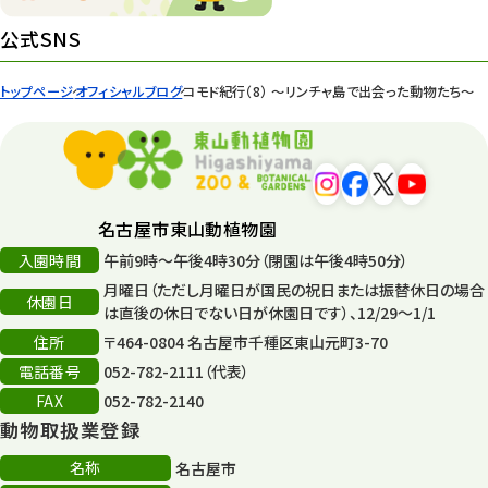
環境教育
44
公式SNS
遊園地
6
トップページ
オフィシャルブログ
コモド紀行（8） ～リンチャ島で出会った動物たち～
タワー
56
平和公園
15
森のとこやさん
121
名古屋市東山動植物園
再生
132
入園時間
午前9時～午後4時30分（閉園は午後4時50分）
月曜日（ただし月曜日が国民の祝日または振替休日の場合
再生フォーラム
14
休園日
は直後の休日でない日が休園日です）、12/29～1/1
住所
80周年
〒464-0804 名古屋市千種区東山元町3-70
36
電話番号
052-782-2111（代表）
その他
406
FAX
052-782-2140
動物取扱業登録
その他イベント
10
名称
名古屋市
スカイタワー
3