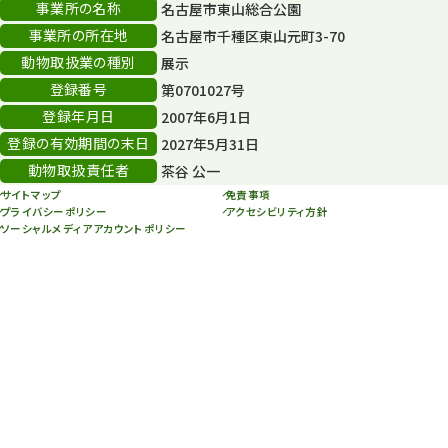
事業所の名称
名古屋市東山総合公園
事業所の所在地
名古屋市千種区東山元町3-70
年末年始のイベント
5
動物取扱業の種別
展示
秋まつり
10
登録番号
第0701027号
登録年月日
2007年6月1日
登録の有効期間の末日
2027年5月31日
動物取扱責任者
茶谷 公一
サイトマップ
免責事項
プライバシーポリシー
アクセシビリティ方針
ソーシャルメディアアカウントポリシー