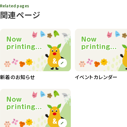
Related pages
動物園その他
117
関連ページ
植物園
510
植物たち
407
植物園長の庭
177
植物園 その他
423
桜情報
83
新着のお知らせ
イベントカレンダー
紅葉情報
52
ズーボ
68
イベント
439
園内の様子
168