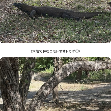
（木陰で休むコモドオオトカゲ①）