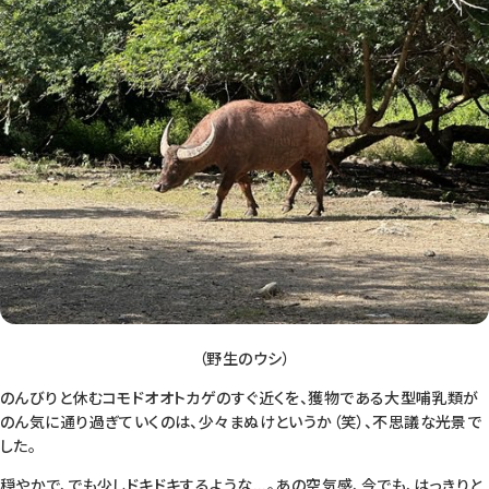
（野生のウシ）
のんびりと休むコモドオオトカゲのすぐ近くを、獲物である大型哺乳類が
のん気に通り過ぎていくのは、少々まぬけというか（笑）、不思議な光景で
した。
穏やかで、でも少しドキドキするような...。あの空気感、今でも、はっきりと