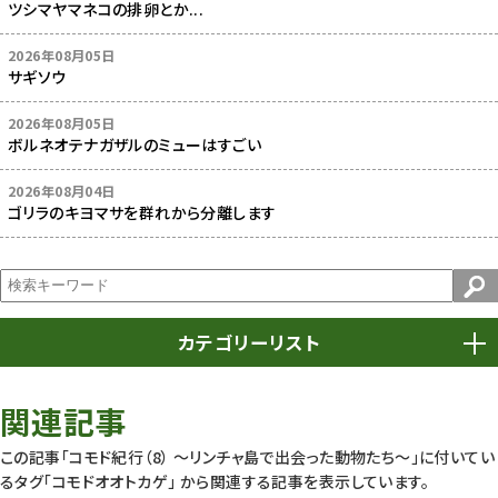
ツシマヤマネコの排卵とか...
2026年08月05日
サギソウ
2026年08月05日
ボルネオテナガザルのミューはすごい
2026年08月04日
ゴリラのキヨマサを群れから分離します
カテゴリーリスト
春まつり
9
関連記事
動物園
1639
この記事「コモド紀行（8） ～リンチャ島で出会った動物たち～」に付いてい
るタグ
「コモドオオトカゲ」
から関連する記事を表示しています。
動物園長のZooコラム
172