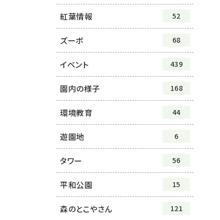
紅葉情報
52
ズーボ
68
イベント
439
園内の様子
168
環境教育
44
遊園地
6
タワー
56
平和公園
15
森のとこやさん
121