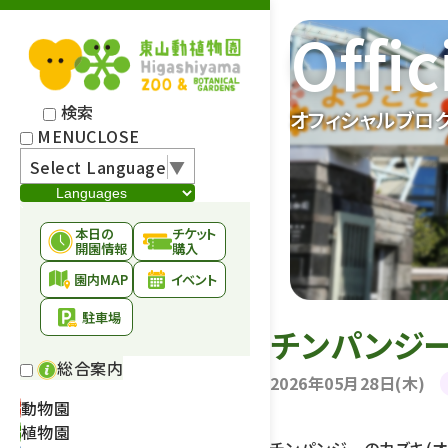
Offic
検索
オフィシャルブロ
MENU
CLOSE
Select Language
▼
本日の
チケット
開園情報
購入
園内MAP
イベント
駐車場
チンパンジ
総合案内
2026年05月28日(木)
動物園
植物園