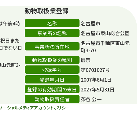
動物取扱業登録
名称
は午後4時
名古屋市
事業所の名称
名古屋市東山総合公園
の祝日また
名古屋市千種区東山元
事業所の所在地
日でない日
町3-70
動物取扱業の種別
展示
東山元町3-
登録番号
第0701027号
登録年月日
2007年6月1日
登録の有効期間の末日
2027年5月31日
動物取扱責任者
茶谷 公一
ソーシャルメディアアカウントポリシー