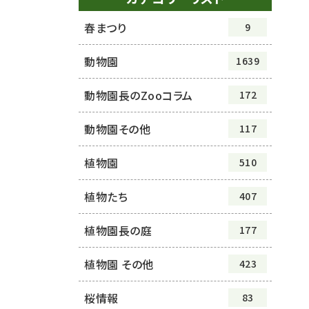
春まつり
9
動物園
1639
動物園長のZooコラム
172
動物園その他
117
植物園
510
植物たち
407
植物園長の庭
177
植物園 その他
423
桜情報
83