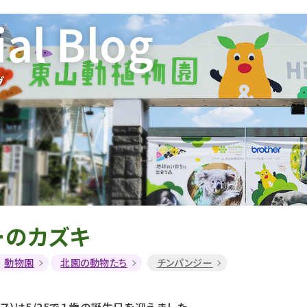
ial Blog
グ
ーのカズキ
動物園
北園の動物たち
チンパンジー