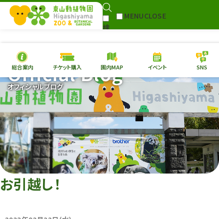
MENU
CLOSE
検
Select Language
▼
索
Official Blog
総合案内
チケット購入
園内MAP
イベント
SNS
本日の
開園情報
チケ
オフィシャルブログ
園内MAP
イベント
総合案内
動物園
植物園
東山動植物園
再生プラン
への支援
お引越し！
環境教育
サイトマップ
Follow me