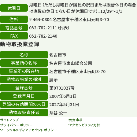
月曜日（ただし月曜日が国民の祝日または振替休日の場合
再生フォーラム
14
休園日
は直後の休日でない日が休園日です）、12/29～1/1
住所
80周年
〒464-0804 名古屋市千種区東山元町3-70
36
電話番号
052-782-2111（代表）
その他
406
FAX
052-782-2140
動物取扱業登録
その他イベント
10
名称
名古屋市
スカイタワー
3
事業所の名称
名古屋市東山総合公園
事業所の所在地
名古屋市千種区東山元町3-70
年末年始のイベント
5
動物取扱業の種別
展示
秋まつり
10
登録番号
第0701027号
登録年月日
2007年6月1日
登録の有効期間の末日
2027年5月31日
動物取扱責任者
茶谷 公一
サイトマップ
免責事項
プライバシーポリシー
アクセシビリティ方針
ソーシャルメディアアカウントポリシー