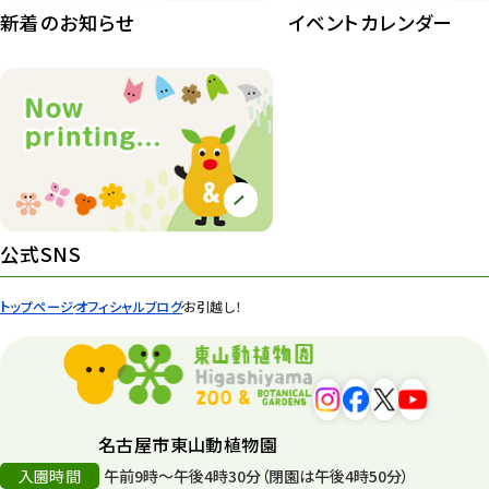
新着のお知らせ
イベントカレンダー
紅葉情報
52
ズーボ
68
イベント
439
園内の様子
168
環境教育
44
公式SNS
遊園地
6
トップページ
オフィシャルブログ
お引越し！
タワー
56
平和公園
15
森のとこやさん
121
名古屋市東山動植物園
再生
132
入園時間
午前9時～午後4時30分（閉園は午後4時50分）