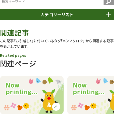
カテゴリーリスト
春まつり
9
関連記事
動物園
1638
この記事「お引越し！」に付いているタグ
「メンフクロウ」
から関連する記事
を表示しています。
動物園長のZooコラム
172
Related pages
動物園その他
117
関連ページ
植物園
510
植物たち
407
植物園長の庭
177
植物園 その他
423
桜情報
83