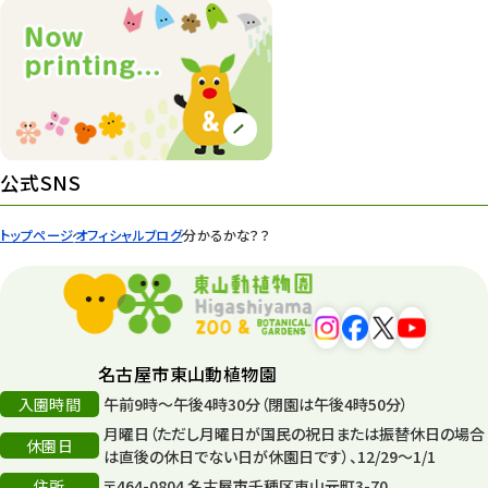
ズーボ
68
イベント
439
園内の様子
168
環境教育
44
公式SNS
遊園地
6
トップページ
オフィシャルブログ
分かるかな？？
タワー
56
平和公園
15
森のとこやさん
121
名古屋市東山動植物園
再生
132
入園時間
午前9時～午後4時30分（閉園は午後4時50分）
月曜日（ただし月曜日が国民の祝日または振替休日の場合
再生フォーラム
14
休園日
は直後の休日でない日が休園日です）、12/29～1/1
住所
80周年
〒464-0804 名古屋市千種区東山元町3-70
36