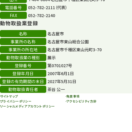
電話番号
052-782-2111（代表）
その他
406
FAX
052-782-2140
動物取扱業登録
その他イベント
10
名称
名古屋市
スカイタワー
3
事業所の名称
名古屋市東山総合公園
事業所の所在地
名古屋市千種区東山元町3-70
年末年始のイベント
5
動物取扱業の種別
展示
秋まつり
10
登録番号
第0701027号
登録年月日
2007年6月1日
登録の有効期間の末日
2027年5月31日
動物取扱責任者
茶谷 公一
サイトマップ
免責事項
プライバシーポリシー
アクセシビリティ方針
ソーシャルメディアアカウントポリシー