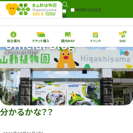
MENU
CLOSE
検
Select Language
▼
索
Official Blog
総合案内
チケット購入
園内MAP
イベント
SNS
本日の
開園情報
チケ
オフィシャルブログ
園内MAP
イベント
総合案内
動物園
植物園
東山動植物園
再生プラン
への支援
分かるかな？？
環境教育
サイトマップ
Follow me