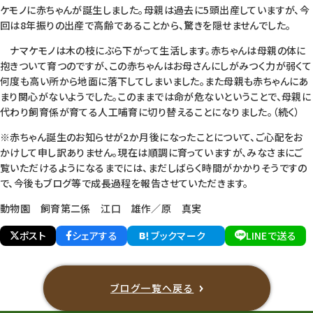
ケモノに赤ちゃんが誕生しました。母親は過去に5頭出産していますが、今
回は8年振りの出産で高齢であることから、驚きを隠せませんでした。
ナマケモノは木の枝にぶら下がって生活します。赤ちゃんは母親の体に
抱きついて育つのですが、この赤ちゃんはお母さんにしがみつく力が弱くて
何度も高い所から地面に落下してしまいました。また母親も赤ちゃんにあ
まり関心がないようでした。このままでは命が危ないということで、母親に
代わり飼育係が育てる人工哺育に切り替えることになりました。（続く）
※赤ちゃん誕生のお知らせが2か月後になったことについて、ご心配をお
かけして申し訳ありません。現在は順調に育っていますが、みなさまにご
覧いただけるようになるまでには、まだしばらく時間がかかりそうですの
で、今後もブログ等で成長過程を報告させていただきます。
動物園 飼育第二係 江口 雄作／原 真実
ポスト
シェアする
ブックマーク
LINEで送る
ブログ一覧へ戻る