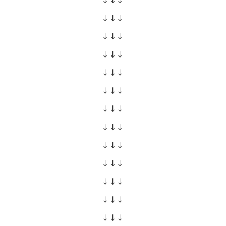
↓↓↓
↓↓↓
↓↓↓
↓↓↓
↓↓↓
↓↓↓
↓↓↓
↓↓↓
↓↓↓
↓↓↓
↓↓↓
↓↓↓