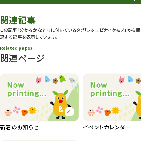
春まつり
9
関連記事
動物園
1639
この記事「分かるかな？？」に付いているタグ
「フタユビナマケモノ」
から関
連する記事を表示しています。
動物園長のZooコラム
172
Related pages
動物園その他
117
関連ページ
植物園
510
植物たち
407
植物園長の庭
177
植物園 その他
423
桜情報
83
新着のお知らせ
イベントカレンダー
紅葉情報
52