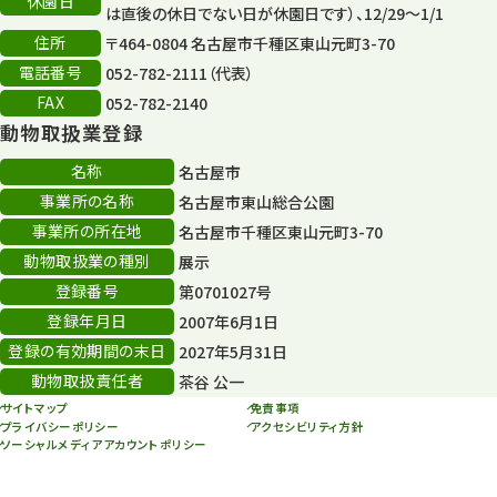
休園日
は直後の休日でない日が休園日です）、12/29～1/1
住所
80周年
〒464-0804 名古屋市千種区東山元町3-70
36
電話番号
052-782-2111（代表）
その他
406
FAX
052-782-2140
動物取扱業登録
その他イベント
10
名称
名古屋市
スカイタワー
3
事業所の名称
名古屋市東山総合公園
事業所の所在地
名古屋市千種区東山元町3-70
年末年始のイベント
5
動物取扱業の種別
展示
秋まつり
10
登録番号
第0701027号
登録年月日
2007年6月1日
登録の有効期間の末日
2027年5月31日
動物取扱責任者
茶谷 公一
サイトマップ
免責事項
プライバシーポリシー
アクセシビリティ方針
ソーシャルメディアアカウントポリシー