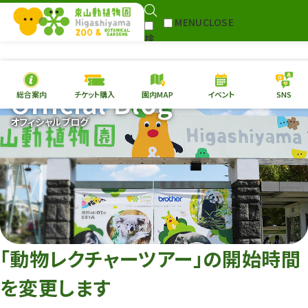
MENU
CLOSE
検
Select Language
▼
索
Official Blog
総合案内
チケット購入
園内MAP
イベント
SNS
本日の
開園情報
チケ
オフィシャルブログ
園内MAP
イベント
総合案内
動物園
植物園
東山動植物園
再生プラン
への支援
「動物レクチャーツアー」の開始時間
環境教育
を変更します
サイトマップ
Follow me