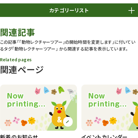
カテゴリーリスト
春まつり
9
関連記事
動物園
1640
この記事「「動物レクチャーツアー」の開始時間を変更します」に付いてい
るタグ
「動物レクチャーツアー」
から関連する記事を表示しています。
動物園長のZooコラム
172
Related pages
動物園その他
117
関連ページ
植物園
510
植物たち
407
植物園長の庭
177
植物園 その他
423
桜情報
83
新着のお知らせ
イベントカレンダー