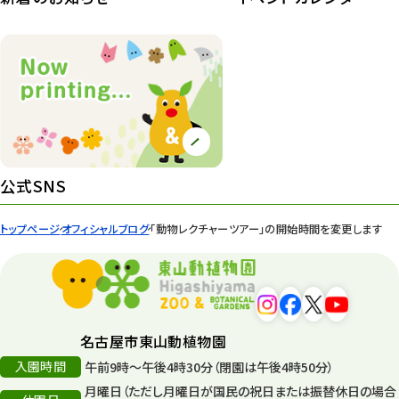
紅葉情報
52
ズーボ
68
イベント
439
園内の様子
168
環境教育
44
公式SNS
遊園地
6
トップページ
オフィシャルブログ
「動物レクチャーツアー」の開始時間を変更します
タワー
56
平和公園
15
森のとこやさん
121
名古屋市東山動植物園
再生
132
入園時間
午前9時～午後4時30分（閉園は午後4時50分）
月曜日（ただし月曜日が国民の祝日または振替休日の場合
再生フォーラム
14