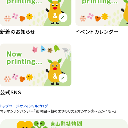
植物園 その他
423
桜情報
83
紅葉情報
新着のお知らせ
イベントカレンダー
52
ズーボ
68
イベント
439
園内の様子
168
環境教育
44
公式SNS
遊園地
6
タワー
56
トップページ
オフィシャルブログ
マシマシチンパンジー『第70回〜朝のエサのリズムマシマシ⑱～ムシイモ～』
平和公園
15