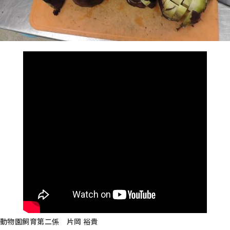
動物園飼育第二係 片岡 裕貴