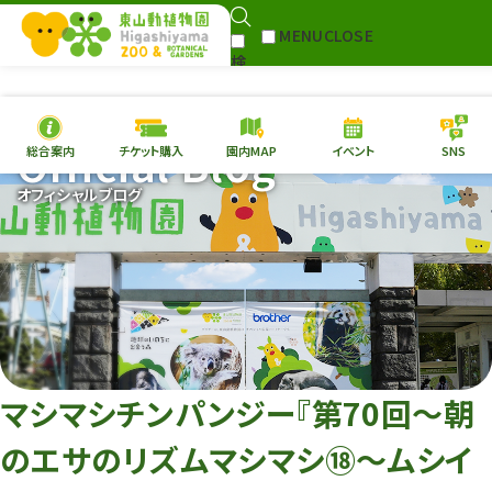
MENU
CLOSE
検
Select Language
▼
索
Official Blog
総合案内
チケット購入
園内MAP
イベント
SNS
本日の
開園情報
チケ
オフィシャルブログ
園内MAP
イベント
総合案内
動物園
植物園
東山動植物園
再生プラン
への支援
マシマシチンパンジー『第70回〜朝
環境教育
のエサのリズムマシマシ⑱～ムシイ
サイトマップ
Follow me