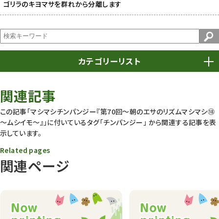
ゴリラのキヨマサを群れから分離します
カテゴリーリスト
春まつり
9
関連記事
動物園
1639
この記事「マシマシチンパンジー『第70回〜朝のエサのリズムマシマシ⑱
～ムシイモ～』」に付いているタグ
「チンパンジー」
から関連する記事を表
動物園長のZooコラム
172
示しています。
動物園その他
117
Related pages
関連ページ
植物園
510
植物たち
407
植物園長の庭
177