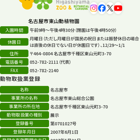
森のとこやさん
121
再生
132
名古屋市東山動植物園
再生フォーラム
14
入園時間
午前9時～午後4時30分（閉園は午後4時50分）
月曜日（ただし月曜日が国民の祝日または振替休日の場合
80周年
休園日
36
は直後の休日でない日が休園日です）、12/29～1/1
住所
〒464-0804 名古屋市千種区東山元町3-70
その他
406
電話番号
052-782-2111（代表）
その他イベント
10
FAX
052-782-2140
動物取扱業登録
スカイタワー
3
名称
名古屋市
年末年始のイベント
5
事業所の名称
名古屋市東山総合公園
事業所の所在地
名古屋市千種区東山元町3-70
秋まつり
10
動物取扱業の種別
展示
登録番号
第0701027号
登録年月日
2007年6月1日