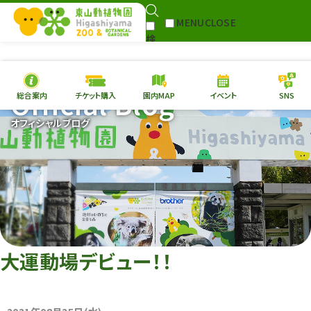
MENU
CLOSE
検
Select Language
▼
索
Official Blog
総合案内
チケット購入
園内MAP
イベント
SNS
本日の
開園情報
チケ
オフィシャルブログ
園内MAP
イベント
総合案内
動物園
植物園
東山動植物園
再生プラン
への支援
大運動場デビュー！！
環境教育
サイトマップ
Follow me