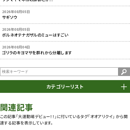
2026年08月05日
サギソウ
2026年08月05日
ボルネオテナガザルのミューはすごい
2026年08月04日
ゴリラのキヨマサを群れから分離します
カテゴリーリスト
春まつり
9
関連記事
動物園
1639
この記事「大運動場デビュー！！」に付いているタグ
「オオアリクイ」
から関
連する記事を表示しています。
動物園長のZooコラム
172