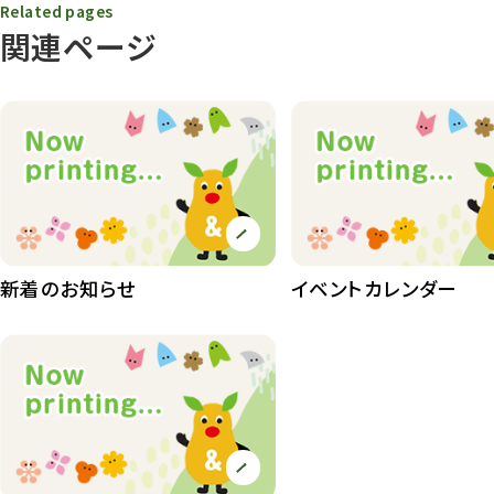
Related pages
動物園その他
117
関連ページ
植物園
510
植物たち
407
植物園長の庭
177
植物園 その他
423
桜情報
83
新着のお知らせ
イベントカレンダー
紅葉情報
52
ズーボ
68
イベント
439
園内の様子
168