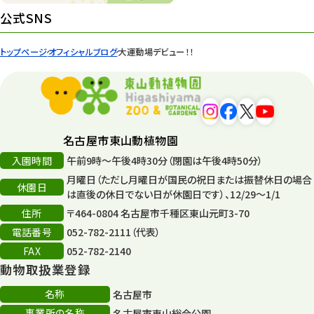
環境教育
44
公式SNS
遊園地
6
トップページ
オフィシャルブログ
大運動場デビュー！！
タワー
56
平和公園
15
森のとこやさん
121
名古屋市東山動植物園
再生
132
入園時間
午前9時～午後4時30分（閉園は午後4時50分）
月曜日（ただし月曜日が国民の祝日または振替休日の場合
再生フォーラム
14
休園日
は直後の休日でない日が休園日です）、12/29～1/1
住所
80周年
〒464-0804 名古屋市千種区東山元町3-70
36
電話番号
052-782-2111（代表）
その他
406
FAX
052-782-2140
動物取扱業登録
その他イベント
10
名称
名古屋市
スカイタワー
3
事業所の名称
名古屋市東山総合公園