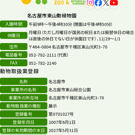
再生
132
名古屋市東山動植物園
再生フォーラム
14
入園時間
午前9時～午後4時30分（閉園は午後4時50分）
月曜日（ただし月曜日が国民の祝日または振替休日の場合
80周年
休園日
36
は直後の休日でない日が休園日です）、12/29～1/1
住所
〒464-0804 名古屋市千種区東山元町3-70
その他
406
電話番号
052-782-2111（代表）
その他イベント
10
FAX
052-782-2140
動物取扱業登録
スカイタワー
3
名称
名古屋市
年末年始のイベント
5
事業所の名称
名古屋市東山総合公園
事業所の所在地
名古屋市千種区東山元町3-70
秋まつり
10
動物取扱業の種別
展示
登録番号
第0701027号
登録年月日
2007年6月1日
登録の有効期間の末日
2027年5月31日