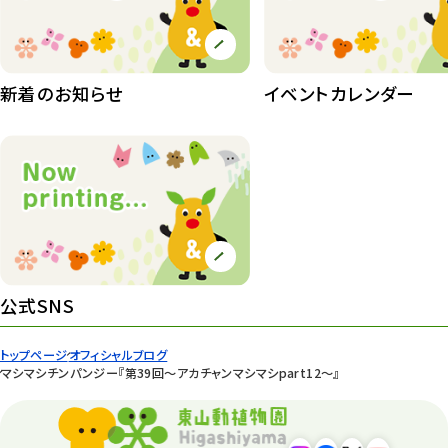
植物園 その他
423
桜情報
83
紅葉情報
新着のお知らせ
イベントカレンダー
52
ズーボ
68
イベント
439
園内の様子
168
環境教育
44
公式SNS
遊園地
6
タワー
56
トップページ
オフィシャルブログ
マシマシチンパンジー『第39回～アカチャンマシマシpart12～』
平和公園
15
森のとこやさん
121