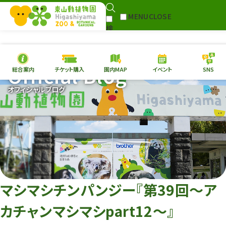
MENU
CLOSE
検
Select Language
▼
索
Official Blog
総合案内
チケット購入
園内MAP
イベント
SNS
本日の
開園情報
チケ
オフィシャルブログ
園内MAP
イベント
総合案内
動物園
植物園
東山動植物園
再生プラン
への支援
マシマシチンパンジー『第39回～ア
環境教育
カチャンマシマシpart12～』
サイトマップ
Follow me