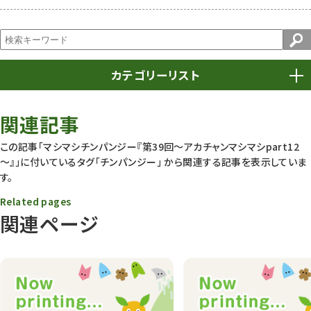
カテゴリーリスト
春まつり
9
関連記事
動物園
1639
この記事「マシマシチンパンジー『第39回～アカチャンマシマシpart12
～』」に付いているタグ
「チンパンジー」
から関連する記事を表示していま
動物園長のZooコラム
172
す。
動物園その他
117
Related pages
関連ページ
植物園
510
植物たち
407
植物園長の庭
177