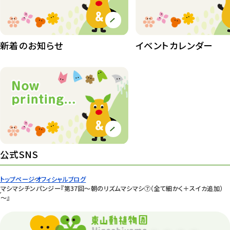
桜情報
83
紅葉情報
新着のお知らせ
イベントカレンダー
52
ズーボ
68
イベント
439
園内の様子
168
環境教育
44
公式SNS
遊園地
6
タワー
56
トップページ
オフィシャルブログ
マシマシチンパンジー『第37回～朝のリズムマシマシ⑦（全て細かく＋スイカ追加）
平和公園
～』
15
森のとこやさん
121