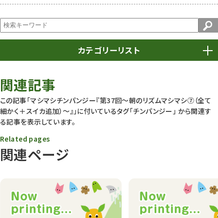
カテゴリーリスト
春まつり
9
関連記事
動物園
1638
この記事「マシマシチンパンジー『第37回～朝のリズムマシマシ⑦（全て
細かく＋スイカ追加）～』」に付いているタグ
「チンパンジー」
から関連す
動物園長のZooコラム
172
る記事を表示しています。
動物園その他
117
Related pages
関連ページ
植物園
510
植物たち
407
植物園長の庭
177
植物園 その他
423