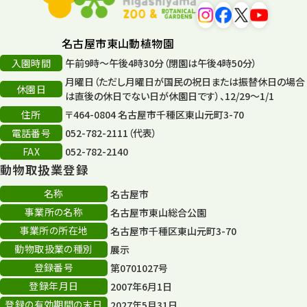
再生
132
名古屋市東山動植物園
再生フォーラム
14
入園時間
午前9時～午後4時30分（閉園は午後4時50分）
80周年
36
月曜日（ただし月曜日が国民の祝日または振替休日の場合
休園日
は直後の休日でない日が休園日です）、12/29～1/1
その他
406
住所
〒464-0804 名古屋市千種区東山元町3-70
電話番号
052-782-2111（代表）
その他イベント
10
FAX
052-782-2140
スカイタワー
3
動物取扱業登録
年末年始のイベント
名称
名古屋市
5
事業所の名称
名古屋市東山総合公園
秋まつり
10
事業所の所在地
名古屋市千種区東山元町3-70
動物取扱業の種別
展示
登録番号
第0701027号
登録年月日
2007年6月1日
登録の有効期間の末日
2027年5月31日