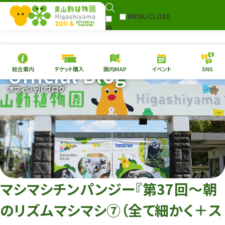
MENU
CLOSE
検
Select Language
▼
索
Official Blog
総合案内
チケット購入
園内MAP
イベント
SNS
本日の
開園情報
チケ
オフィシャルブログ
園内MAP
イベント
総合案内
動物園
植物園
東山動植物園
再生プラン
への支援
マシマシチンパンジー『第37回～朝
環境教育
のリズムマシマシ⑦（全て細かく＋ス
サイトマップ
Follow me