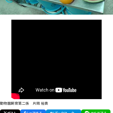
動物園飼育第二係 片岡 裕貴
ポスト
シェアする
ブックマーク
LINEで送る