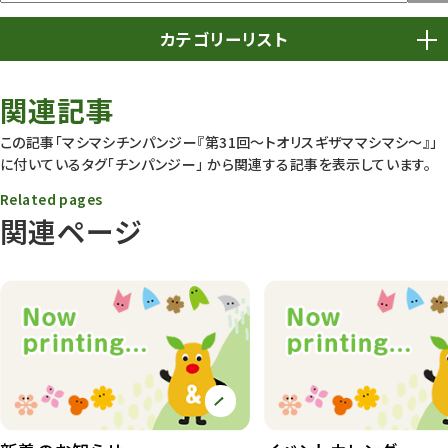
カテゴリーリスト
春まつり
9
関連記事
動物園
1639
この記事「マシマシチンパンジー『第31回～トオリスギザママシマシ～』」
に付いているタグ
「チンパンジー」
から関連する記事を表示しています。
動物園長のZooコラム
172
Related pages
動物園その他
117
関連ページ
植物園
510
植物たち
407
植物園長の庭
177
植物園 その他
423
桜情報
83