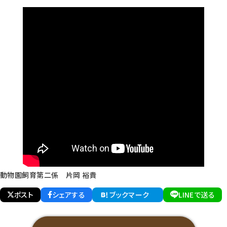
動物園飼育第二係 片岡 裕貴
ポスト
シェアする
ブックマーク
LINEで送る