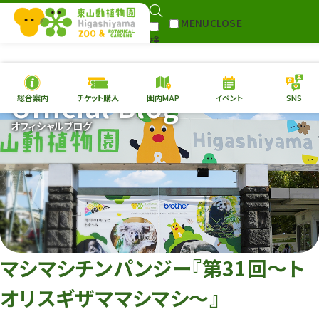
MENU
CLOSE
検
Select Language
▼
索
Official Blog
総合案内
チケット購入
園内MAP
イベント
SNS
本日の
開園情報
チケ
オフィシャルブログ
園内MAP
イベント
総合案内
動物園
植物園
東山動植物園
再生プラン
への支援
マシマシチンパンジー『第31回～ト
環境教育
オリスギザママシマシ～』
サイトマップ
Follow me