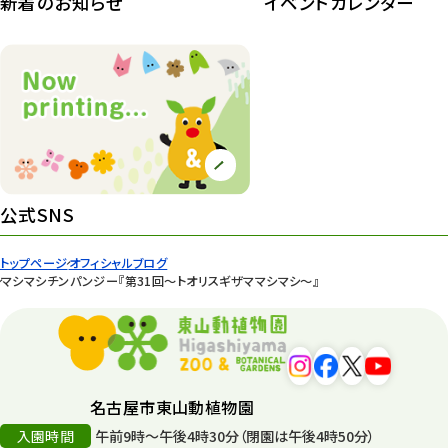
新着のお知らせ
イベントカレンダー
紅葉情報
52
ズーボ
68
イベント
439
園内の様子
168
環境教育
44
公式SNS
遊園地
6
トップページ
オフィシャルブログ
タワー
56
マシマシチンパンジー『第31回～トオリスギザママシマシ～』
平和公園
15
森のとこやさん
121
名古屋市東山動植物園
再生
132
入園時間
午前9時～午後4時30分（閉園は午後4時50分）