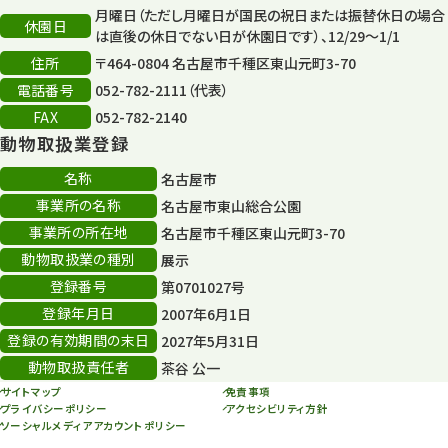
再生フォーラム
14
月曜日（ただし月曜日が国民の祝日または振替休日の場合
休園日
は直後の休日でない日が休園日です）、12/29～1/1
80周年
36
住所
〒464-0804 名古屋市千種区東山元町3-70
その他
電話番号
052-782-2111（代表）
406
FAX
052-782-2140
その他イベント
10
動物取扱業登録
スカイタワー
3
名称
名古屋市
事業所の名称
名古屋市東山総合公園
年末年始のイベント
5
事業所の所在地
名古屋市千種区東山元町3-70
動物取扱業の種別
展示
秋まつり
10
登録番号
第0701027号
登録年月日
2007年6月1日
登録の有効期間の末日
2027年5月31日
動物取扱責任者
茶谷 公一
サイトマップ
免責事項
プライバシーポリシー
アクセシビリティ方針
ソーシャルメディアアカウントポリシー