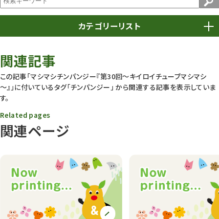
カテゴリーリスト
春まつり
9
関連記事
動物園
1638
この記事「マシマシチンパンジー『第30回～キイロイチューブマシマシ
～』」に付いているタグ
「チンパンジー」
から関連する記事を表示していま
動物園長のZooコラム
172
す。
動物園その他
117
Related pages
関連ページ
植物園
510
植物たち
407
植物園長の庭
177
植物園 その他
423
桜情報
83