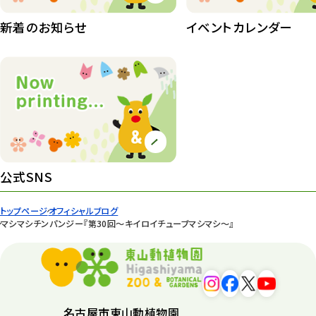
紅葉情報
新着のお知らせ
イベントカレンダー
52
ズーボ
68
イベント
439
園内の様子
168
環境教育
44
公式SNS
遊園地
6
タワー
56
トップページ
オフィシャルブログ
マシマシチンパンジー『第30回～キイロイチューブマシマシ～』
平和公園
15
森のとこやさん
121
再生
132
名古屋市東山動植物園