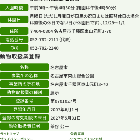
再生フォーラム
14
入園時間
午前9時～午後4時30分（閉園は午後4時50分）
月曜日（ただし月曜日が国民の祝日または振替休日の場合
80周年
休園日
36
は直後の休日でない日が休園日です）、12/29～1/1
住所
〒464-0804 名古屋市千種区東山元町3-70
その他
406
電話番号
052-782-2111（代表）
その他イベント
10
FAX
052-782-2140
動物取扱業登録
スカイタワー
3
名称
名古屋市
年末年始のイベント
5
事業所の名称
名古屋市東山総合公園
事業所の所在地
名古屋市千種区東山元町3-70
秋まつり
10
動物取扱業の種別
展示
登録番号
第0701027号
登録年月日
2007年6月1日
登録の有効期間の末日
2027年5月31日
動物取扱責任者
茶谷 公一
サイトマップ
免責事項
プライバシーポリシー
アクセシビリティ方針