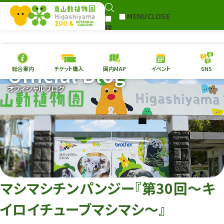
MENU
CLOSE
検
Select Language
▼
索
Official Blog
総合案内
チケット購入
園内MAP
イベント
SNS
本日の
開園情報
チケ
オフィシャルブログ
園内MAP
イベント
総合案内
動物園
植物園
東山動植物園
再生プラン
への支援
マシマシチンパンジー『第30回～キ
環境教育
イロイチューブマシマシ～』
サイトマップ
Follow me