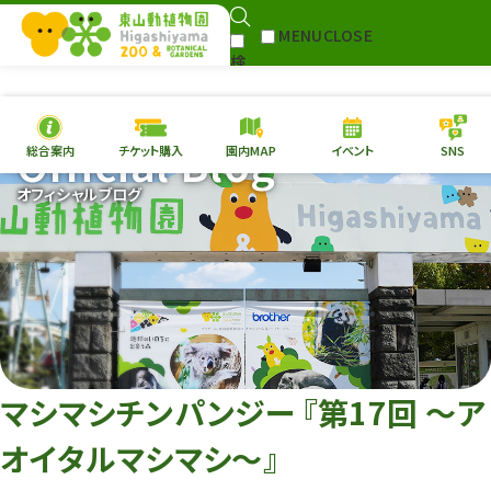
MENU
CLOSE
検
Select Language
▼
索
Official Blog
総合案内
チケット購入
園内MAP
イベント
SNS
本日の
開園情報
チケ
オフィシャルブログ
園内MAP
イベント
総合案内
動物園
植物園
東山動植物園
再生プラン
への支援
マシマシチンパンジー 『第17回 ～ア
環境教育
オイタルマシマシ～』
サイトマップ
Follow me