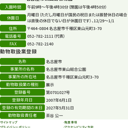
入園時間
午前9時～午後4時30分（閉園は午後4時50分）
再生フォーラム
14
月曜日（ただし月曜日が国民の祝日または振替休日の場合
休園日
は直後の休日でない日が休園日です）、12/29～1/1
80周年
36
住所
〒464-0804 名古屋市千種区東山元町3-70
その他
電話番号
052-782-2111（代表）
406
FAX
052-782-2140
その他イベント
10
動物取扱業登録
スカイタワー
3
名称
名古屋市
事業所の名称
名古屋市東山総合公園
年末年始のイベント
5
事業所の所在地
名古屋市千種区東山元町3-70
動物取扱業の種別
展示
秋まつり
10
登録番号
第0701027号
登録年月日
2007年6月1日
登録の有効期間の末日
2027年5月31日
動物取扱責任者
茶谷 公一
サイトマップ
免責事項
プライバシーポリシー
アクセシビリティ方針