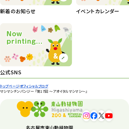
桜情報
83
新着のお知らせ
イベントカレンダー
紅葉情報
52
ズーボ
68
イベント
439
園内の様子
168
環境教育
44
公式SNS
遊園地
6
トップページ
オフィシャルブログ
タワー
56
マシマシチンパンジー 『第17回 ～アオイタルマシマシ～』
平和公園
15
森のとこやさん
121
名古屋市東山動植物園
再生
132