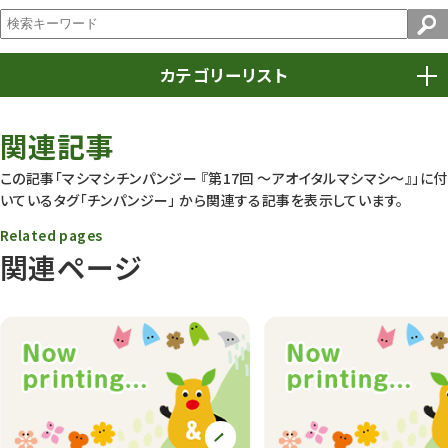
カテゴリーリスト
春まつり
9
関連記事
動物園
1639
この記事「マシマシチンパンジー 『第17回 ～アオイタルマシマシ～』」に付
いているタグ
「チンパンジー」
から関連する記事を表示しています。
動物園長のZooコラム
172
Related pages
動物園その他
117
関連ページ
植物園
510
植物たち
407
植物園長の庭
177
植物園 その他
423