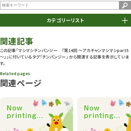
カテゴリーリスト
春まつり
9
関連記事
動物園
1638
この記事「マシマシチンパンジー 『第14回 ～アカチャンマシマシpart5
～』」に付いているタグ
「チンパンジー」
から関連する記事を表示していま
動物園長のZooコラム
172
す。
動物園その他
117
Related pages
関連ページ
植物園
510
植物たち
407
植物園長の庭
177
植物園 その他
423