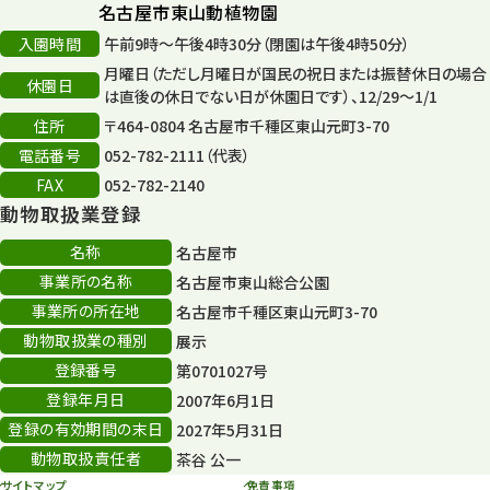
名古屋市東山動植物園
再生フォーラム
14
入園時間
午前9時～午後4時30分（閉園は午後4時50分）
月曜日（ただし月曜日が国民の祝日または振替休日の場合
80周年
休園日
36
は直後の休日でない日が休園日です）、12/29～1/1
住所
〒464-0804 名古屋市千種区東山元町3-70
その他
406
電話番号
052-782-2111（代表）
その他イベント
10
FAX
052-782-2140
動物取扱業登録
スカイタワー
3
名称
名古屋市
年末年始のイベント
5
事業所の名称
名古屋市東山総合公園
事業所の所在地
名古屋市千種区東山元町3-70
秋まつり
10
動物取扱業の種別
展示
登録番号
第0701027号
登録年月日
2007年6月1日
登録の有効期間の末日
2027年5月31日
動物取扱責任者
茶谷 公一
サイトマップ
免責事項