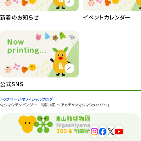
桜情報
83
紅葉情報
新着のお知らせ
イベントカレンダー
52
ズーボ
68
イベント
439
園内の様子
168
環境教育
44
公式SNS
遊園地
6
タワー
56
トップページ
オフィシャルブログ
マシマシチンパンジー 『第14回 ～アカチャンマシマシpart5～』
平和公園
15
森のとこやさん
121
再生
132