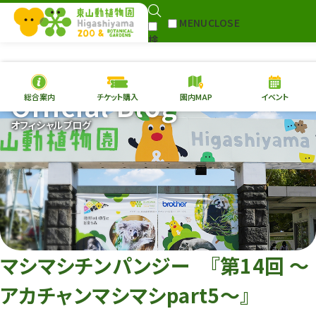
MENU
CLOSE
検
Select Language
▼
索
Official Blog
総合案内
チケット購入
園内MAP
イベント
本日の
開園情報
チケ
オフィシャルブログ
園内MAP
イベント
総合案内
動物園
植物園
東山動植物園
再生プラン
への支援
マシマシチンパンジー 『第14回 ～
環境教育
アカチャンマシマシpart5～』
サイトマップ
Follow me