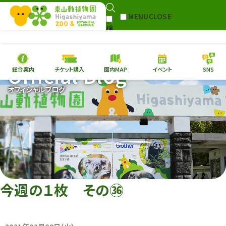
MENU
CLOSE
検
索
Official Blog
総合案内
チケット購入
園内MAP
イベント
SNS
本日の
開園情報
チケッ
オフィシャルブログ
園内MAP
イベント
総合案内
動物園
植物園
フ
東山動植物園
団
再生プラン
への支援
い
環境教育
今週の１枚 その㊱
サイトマップ
Follow me!