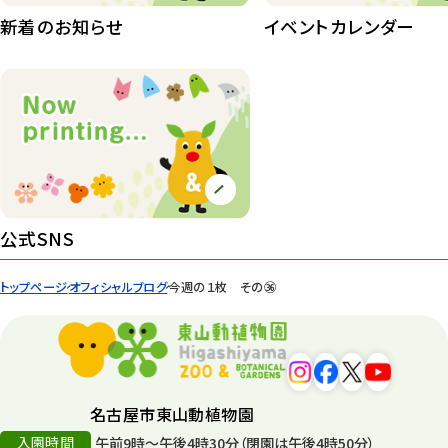
桜情報
83
新着のお知らせ
イベントカレンダー
紅葉情報
52
ズーボ
68
イベント
439
園内の様子
168
環境教育
44
公式SNS
遊園地
6
トップページ
オフィシャルブログ
今週の１枚 その㊱
タワー
56
平和公園
15
森のとこやさん
121
名古屋市東山動植物園
再生
132
入園時間
午前9時～午後4時30分（閉園は午後4時50分）