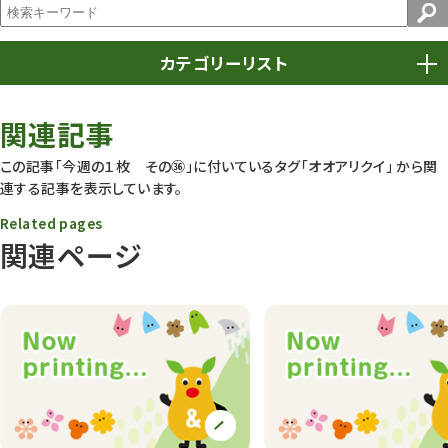
カテゴリーリスト
春まつり
9
関連記事
動物園
1640
この記事「今週の１枚 その㊱」に付いているタグ
「オオアリクイ」
から関
連する記事を表示しています。
動物園長のZooコラム
172
Related pages
動物園その他
117
関連ページ
植物園
510
植物たち
407
植物園長の庭
177
植物園 その他
423