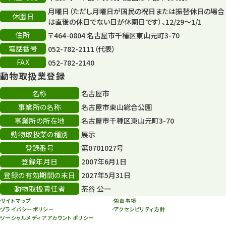
月曜日（ただし月曜日が国民の祝日または振替休日の場合
再生フォーラム
14
休園日
は直後の休日でない日が休園日です）、12/29～1/1
住所
80周年
〒464-0804 名古屋市千種区東山元町3-70
36
電話番号
052-782-2111（代表）
その他
406
FAX
052-782-2140
動物取扱業登録
その他イベント
10
名称
名古屋市
スカイタワー
3
事業所の名称
名古屋市東山総合公園
事業所の所在地
名古屋市千種区東山元町3-70
年末年始のイベント
5
動物取扱業の種別
展示
秋まつり
10
登録番号
第0701027号
登録年月日
2007年6月1日
登録の有効期間の末日
2027年5月31日
動物取扱責任者
茶谷 公一
サイトマップ
免責事項
プライバシーポリシー
アクセシビリティ方針
ソーシャルメディアアカウントポリシー