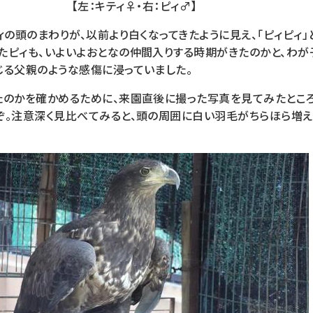
【左：キティ♀・右：ピィ♂】
ィの頭のまわりが、以前より白くなってきたように見え、「ピィピィ」
たピィも、いよいよおとなの仲間入りする時期がきたのかと、わ
じる父親のような感傷に浸っていました。
たのかを確かめるために、来園直後に撮った写真を見てみたところ
ぞ。注意深く見比べてみると、頭の周囲に白い羽毛がちらほら増え