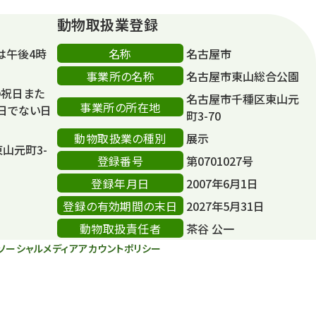
動物取扱業登録
名称
は午後4時
名古屋市
事業所の名称
名古屋市東山総合公園
の祝日また
名古屋市千種区東山元
事業所の所在地
日でない日
町3-70
動物取扱業の種別
展示
東山元町3-
登録番号
第0701027号
登録年月日
2007年6月1日
登録の有効期間の末日
2027年5月31日
動物取扱責任者
茶谷 公一
ソーシャルメディアアカウントポリシー