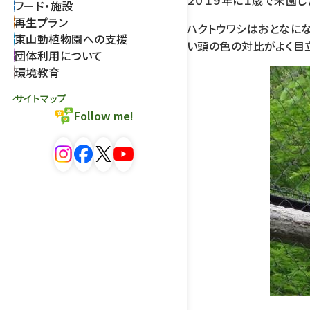
２０１９年に１歳で来園し
フード・施設
再生プラン
ハクトウワシはおとなに
東山動植物園への支援
い頭の色の対比がよく目
団体利用について
環境教育
サイトマップ
Follow me!