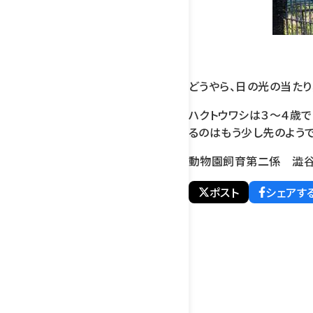
どうやら、日の光の当た
ハクトウワシは３～４歳
るのはもう少し先のようで
動物園飼育第二係 澁
ポスト
シェアす