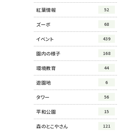
紅葉情報
52
ズーボ
68
イベント
439
園内の様子
168
環境教育
44
遊園地
6
タワー
56
平和公園
15
森のとこやさん
121