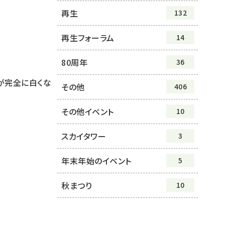
再生
132
再生フォーラム
14
80周年
36
が完全に白くな
その他
406
その他イベント
10
スカイタワー
3
年末年始のイベント
5
秋まつり
10