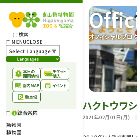
Offic
検索
オフィシャルブロ
MENU
CLOSE
Select Language
▼
本日の
チケット
開園情報
購入
園内MAP
イベント
駐車場
ハクトウワ
総合案内
2021年02月01日(月)
動物園
植物園