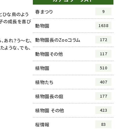
春まつり
9
とひな鳥のよう
が子の成長を喜び
動物園
1638
動物園長のZooコラム
172
、あれ？う～む、
たような、でも、
動物園その他
117
植物園
510
植物たち
407
植物園長の庭
177
植物園 その他
423
桜情報
83