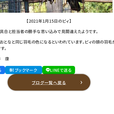
【2021年1月15日のピィ】
り具合と担当者の勝手な思い込みで見間違えたようです。
でおとなと同じ羽毛の色になるといわれています。ピィの頭の羽毛
す。
谷 康
る
ブックマーク
LINEで送る
ブログ一覧へ戻る