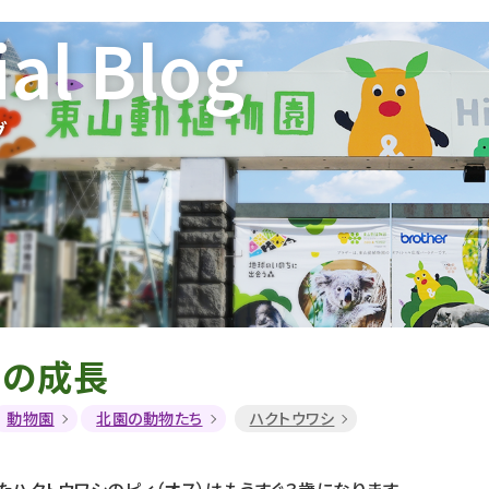
ial Blog
グ
シの成長
動物園
北園の動物たち
ハクトウワシ