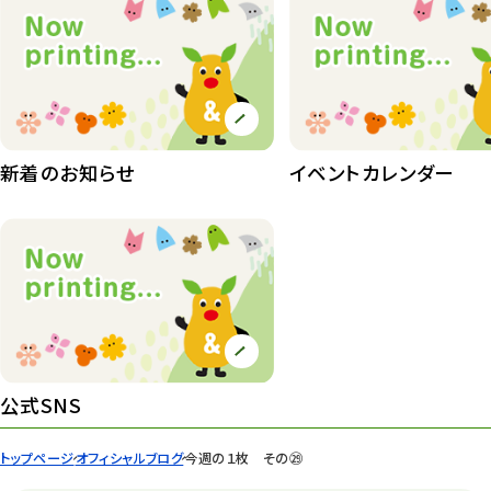
植物たち
407
植物園長の庭
177
植物園 その他
423
桜情報
83
新着のお知らせ
イベントカレンダー
紅葉情報
52
ズーボ
68
イベント
439
園内の様子
168
環境教育
44
公式SNS
遊園地
6
トップページ
オフィシャルブログ
今週の１枚 その㉙
タワー
56