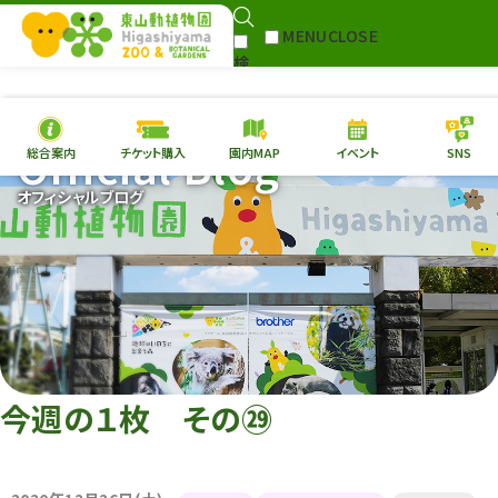
MENU
CLOSE
検
Select Language
▼
索
Official Blog
総合案内
チケット購入
園内MAP
イベント
SNS
本日の
開園情報
チケ
オフィシャルブログ
園内MAP
イベント
総合案内
動物園
植物園
東山動植物園
再生プラン
への支援
今週の１枚 その㉙
環境教育
サイトマップ
Follow me