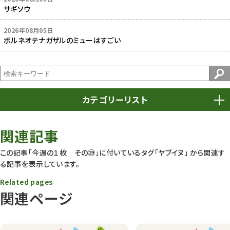
サギソウ
2026年08月05日
ボルネオテナガザルのミューはすごい
カテゴリーリスト
春まつり
9
関連記事
動物園
1640
この記事「今週の１枚 その㉙」に付いているタグ
「ヤブイヌ」
から関連す
る記事を表示しています。
動物園長のZooコラム
172
Related pages
動物園その他
117
関連ページ
植物園
510