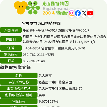
平和公園
15
森のとこやさん
121
名古屋市東山動植物園
再生
132
入園時間
午前9時～午後4時30分（閉園は午後4時50分）
月曜日（ただし月曜日が国民の祝日または振替休日の場合
再生フォーラム
14
休園日
は直後の休日でない日が休園日です）、12/29～1/1
住所
80周年
〒464-0804 名古屋市千種区東山元町3-70
36
電話番号
052-782-2111（代表）
その他
406
FAX
052-782-2140
動物取扱業登録
その他イベント
10
名称
名古屋市
スカイタワー
3
事業所の名称
名古屋市東山総合公園
事業所の所在地
名古屋市千種区東山元町3-70
年末年始のイベント
5
動物取扱業の種別
展示
秋まつり
10
登録番号
第0701027号