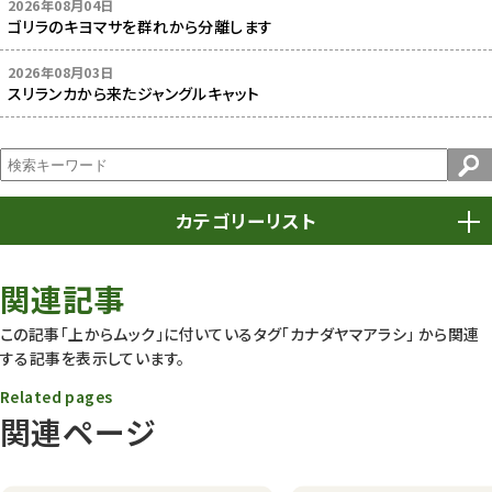
2026年08月04日
ゴリラのキヨマサを群れから分離します
2026年08月03日
スリランカから来たジャングルキャット
カテゴリーリスト
春まつり
9
関連記事
動物園
1638
この記事「上からムック」に付いているタグ
「カナダヤマアラシ」
から関連
する記事を表示しています。
動物園長のZooコラム
172
Related pages
動物園その他
117
関連ページ
植物園
510