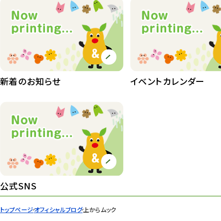
植物たち
407
植物園長の庭
177
植物園 その他
423
桜情報
83
新着のお知らせ
イベントカレンダー
紅葉情報
52
ズーボ
68
イベント
439
園内の様子
168
環境教育
44
公式SNS
遊園地
6
トップページ
オフィシャルブログ
上からムック
タワー
56