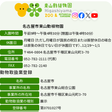
平和公園
15
森のとこやさん
121
名古屋市東山動植物園
再生
132
入園時間
午前9時～午後4時30分（閉園は午後4時50分）
月曜日（ただし月曜日が国民の祝日または振替休日の場合
再生フォーラム
14
休園日
は直後の休日でない日が休園日です）、12/29～1/1
住所
80周年
〒464-0804 名古屋市千種区東山元町3-70
36
電話番号
052-782-2111（代表）
その他
406
FAX
052-782-2140
動物取扱業登録
その他イベント
10
名称
名古屋市
スカイタワー
3
事業所の名称
名古屋市東山総合公園
事業所の所在地
名古屋市千種区東山元町3-70
年末年始のイベント
5
動物取扱業の種別
展示
秋まつり
10
登録番号
第0701027号