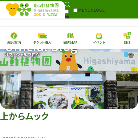
MENU
CLOSE
検
Select Language
▼
索
Official Blog
総合案内
チケット購入
園内MAP
イベント
SNS
本日の
開園情報
チケ
オフィシャルブログ
園内MAP
イベント
総合案内
動物園
植物園
東山動植物園
再生プラン
への支援
上からムック
環境教育
サイトマップ
Follow me