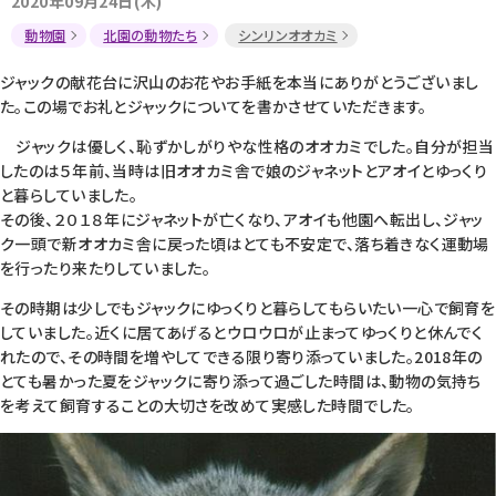
2020年09月24日(木)
動物園
北園の動物たち
シンリンオオカミ
ジャックの献花台に沢山のお花やお手紙を本当にありがとうございまし
た。この場でお礼とジャックについてを書かさせていただきます。
ジャックは優しく、恥ずかしがりやな性格のオオカミでした。自分が担当
したのは５年前、当時は旧オオカミ舎で娘のジャネットとアオイとゆっくり
と暮らしていました。
その後、２０１８年にジャネットが亡くなり、アオイも他園へ転出し、ジャッ
ク一頭で新オオカミ舎に戻った頃はとても不安定で、落ち着きなく運動場
を行ったり来たりしていました。
その時期は少しでもジャックにゆっくりと暮らしてもらいたい一心で飼育を
していました。近くに居てあげるとウロウロが止まってゆっくりと休んでく
れたので、その時間を増やしてできる限り寄り添っていました。2018年の
とても暑かった夏をジャックに寄り添って過ごした時間は、動物の気持ち
を考えて飼育することの大切さを改めて実感した時間でした。