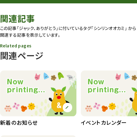
春まつり
9
関連記事
動物園
1639
この記事「ジャック、ありがとう」に付いているタグ
「シンリンオオカミ」
から
関連する記事を表示しています。
動物園長のZooコラム
172
Related pages
動物園その他
117
関連ページ
植物園
510
植物たち
407
植物園長の庭
177
植物園 その他
423
桜情報
83
新着のお知らせ
イベントカレンダー
紅葉情報
52