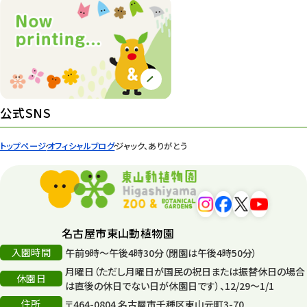
ズーボ
68
イベント
439
園内の様子
168
環境教育
44
公式SNS
遊園地
6
トップページ
オフィシャルブログ
ジャック、ありがとう
タワー
56
平和公園
15
森のとこやさん
121
名古屋市東山動植物園
再生
132
入園時間
午前9時～午後4時30分（閉園は午後4時50分）
月曜日（ただし月曜日が国民の祝日または振替休日の場合
再生フォーラム
14
休園日
は直後の休日でない日が休園日です）、12/29～1/1
住所
80周年
〒464-0804 名古屋市千種区東山元町3-70
36