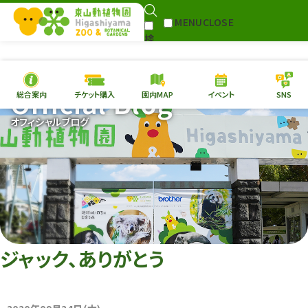
MENU
CLOSE
検
Select Language
▼
索
Official Blog
総合案内
チケット購入
園内MAP
イベント
SNS
本日の
開園情報
チケ
オフィシャルブログ
園内MAP
イベント
総合案内
動物園
植物園
東山動植物園
再生プラン
への支援
ジャック、ありがとう
環境教育
サイトマップ
Follow me