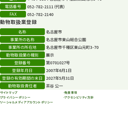
電話番号
052-782-2111（代表）
その他
406
FAX
052-782-2140
動物取扱業登録
その他イベント
10
名称
名古屋市
スカイタワー
3
事業所の名称
名古屋市東山総合公園
事業所の所在地
名古屋市千種区東山元町3-70
年末年始のイベント
5
動物取扱業の種別
展示
秋まつり
10
登録番号
第0701027号
登録年月日
2007年6月1日
登録の有効期間の末日
2027年5月31日
動物取扱責任者
茶谷 公一
サイトマップ
免責事項
プライバシーポリシー
アクセシビリティ方針
ソーシャルメディアアカウントポリシー