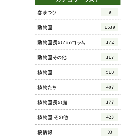
春まつり
9
動物園
1639
動物園長のZooコラム
172
動物園その他
117
植物園
510
植物たち
407
植物園長の庭
177
植物園 その他
423
桜情報
83