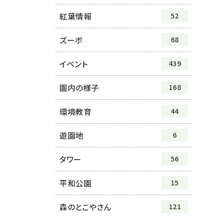
紅葉情報
52
ズーボ
68
イベント
439
園内の様子
168
環境教育
44
遊園地
6
タワー
56
平和公園
15
森のとこやさん
121