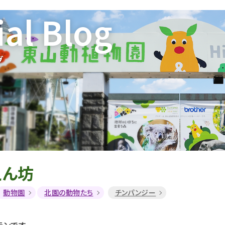
ial Blog
グ
えん坊
動物園
北園の動物たち
チンパンジー