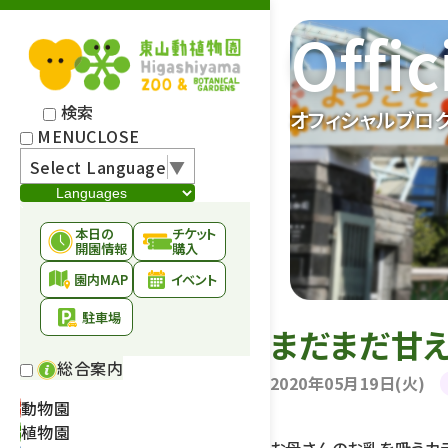
Offic
検索
オフィシャルブロ
MENU
CLOSE
Select Language
▼
本日の
チケット
開園情報
購入
園内MAP
イベント
駐車場
まだまだ甘
総合案内
2020年05月19日(火)
動物園
植物園