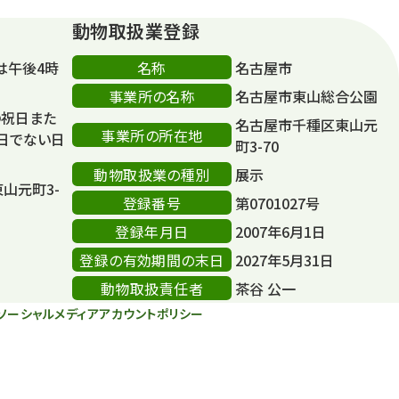
動物取扱業登録
名称
は午後4時
名古屋市
事業所の名称
名古屋市東山総合公園
の祝日また
名古屋市千種区東山元
事業所の所在地
日でない日
町3-70
動物取扱業の種別
展示
東山元町3-
登録番号
第0701027号
登録年月日
2007年6月1日
登録の有効期間の末日
2027年5月31日
動物取扱責任者
茶谷 公一
ソーシャルメディアアカウントポリシー