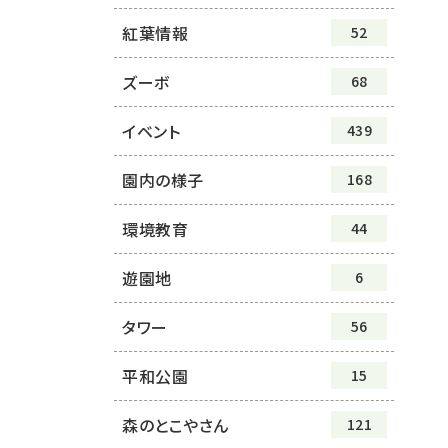
紅葉情報
52
ズーボ
68
イベント
439
園内の様子
168
環境教育
44
遊園地
6
タワー
56
平和公園
15
森のとこやさん
121