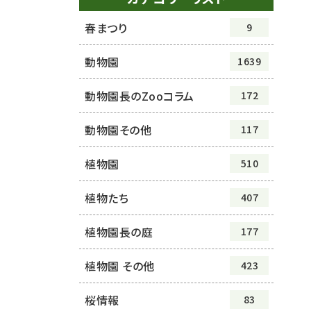
春まつり
9
動物園
1639
動物園長のZooコラム
172
動物園その他
117
植物園
510
植物たち
407
植物園長の庭
177
植物園 その他
423
桜情報
83