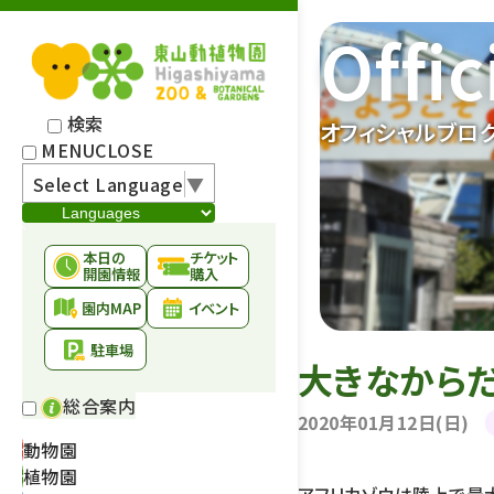
Offic
検索
オフィシャルブロ
MENU
CLOSE
Select Language
▼
本日の
チケット
開園情報
購入
園内MAP
イベント
駐車場
大きなから
総合案内
2020年01月12日(日)
動物園
植物園