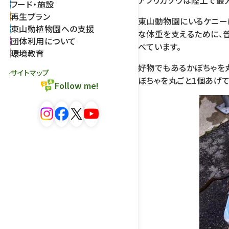
アフリカゾウは陸上で最
フード・施設
再生プラン
東山動物園にいるケニー
東山動植物園への支援
な体重を支えるために、普
団体利用について
べています。
環境教育
好物でもあるかぼちゃを
サイトマップ
ぼちゃを丸ごと1個あげて
Follow me!