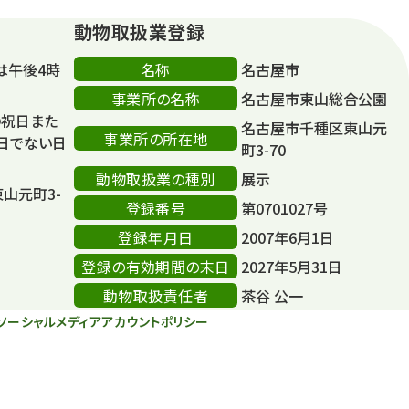
動物取扱業登録
名称
は午後4時
名古屋市
事業所の名称
名古屋市東山総合公園
の祝日また
名古屋市千種区東山元
事業所の所在地
日でない日
町3-70
動物取扱業の種別
展示
東山元町3-
登録番号
第0701027号
登録年月日
2007年6月1日
登録の有効期間の末日
2027年5月31日
動物取扱責任者
茶谷 公一
ソーシャルメディアアカウントポリシー