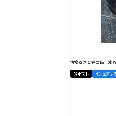
動物園飼育第二係 水
ポスト
シェアす