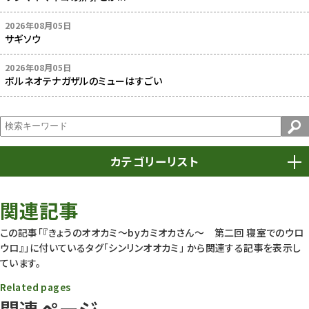
2026年08月05日
サギソウ
2026年08月05日
ボルネオテナガザルのミューはすごい
カテゴリーリスト
春まつり
9
関連記事
動物園
1640
この記事「『きょうのオオカミ～byカミオカさん～ 第二回 寝室でのウロ
ウロ』」に付いているタグ
「シンリンオオカミ」
から関連する記事を表示し
動物園長のZooコラム
172
ています。
動物園その他
117
Related pages
関連ページ