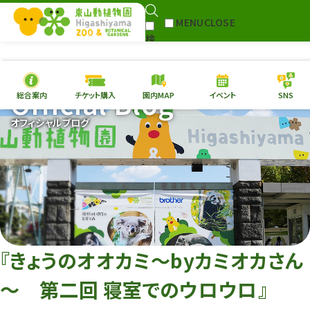
MENU
CLOSE
検
Select Language
▼
索
Official Blog
総合案内
チケット購入
園内MAP
イベント
SNS
本日の
開園情報
チケ
オフィシャルブログ
園内MAP
イベント
総合案内
動物園
植物園
東山動植物園
再生プラン
への支援
『きょうのオオカミ～byカミオカさん
環境教育
～ 第二回 寝室でのウロウロ』
サイトマップ
Follow me