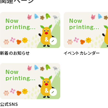
植物園
510
植物たち
407
植物園長の庭
177
植物園 その他
423
桜情報
83
紅葉情報
新着のお知らせ
イベントカレンダー
52
ズーボ
68
イベント
439
園内の様子
168
環境教育
44
公式SNS
遊園地
6