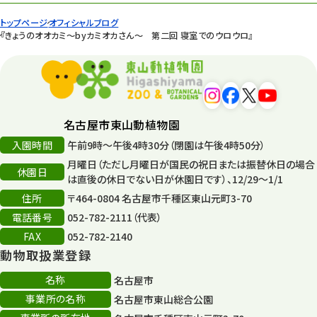
タワー
56
トップページ
オフィシャルブログ
『きょうのオオカミ～byカミオカさん～ 第二回 寝室でのウロウロ』
平和公園
15
森のとこやさん
121
再生
132
名古屋市東山動植物園
再生フォーラム
14
入園時間
午前9時～午後4時30分（閉園は午後4時50分）
月曜日（ただし月曜日が国民の祝日または振替休日の場合
80周年
休園日
36
は直後の休日でない日が休園日です）、12/29～1/1
住所
〒464-0804 名古屋市千種区東山元町3-70
その他
406
電話番号
052-782-2111（代表）
その他イベント
10
FAX
052-782-2140
動物取扱業登録
スカイタワー
3
名称
名古屋市
年末年始のイベント
5
事業所の名称
名古屋市東山総合公園