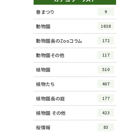
春まつり
9
動物園
1638
動物園長のZooコラム
172
動物園その他
117
植物園
510
植物たち
407
植物園長の庭
177
植物園 その他
423
桜情報
83