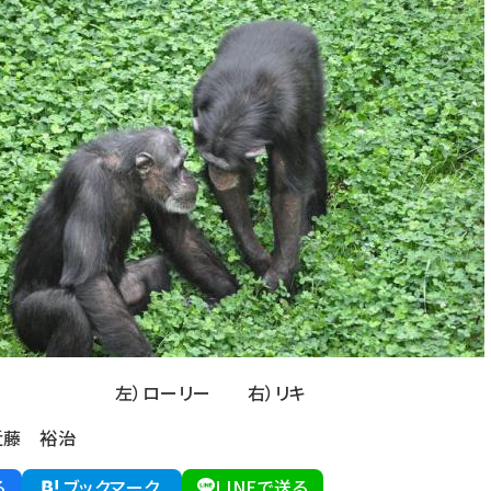
左）ローリー 右）リキ
藤 裕治
る
ブックマーク
LINEで送る