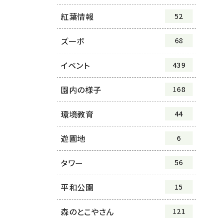
紅葉情報
52
ズーボ
68
イベント
439
園内の様子
168
環境教育
44
遊園地
6
タワー
56
平和公園
15
森のとこやさん
121