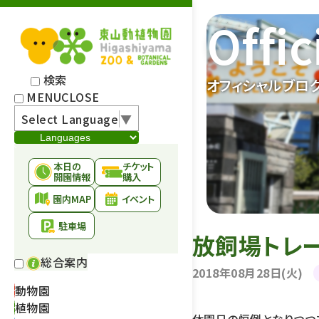
Offic
検索
オフィシャルブロ
MENU
CLOSE
Select Language
▼
本日の
チケット
開園情報
購入
園内MAP
イベント
駐車場
放飼場トレ
総合案内
2018年08月28日(火)
動物園
植物園