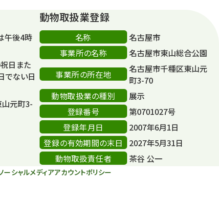
動物取扱業登録
名称
は午後4時
名古屋市
事業所の名称
名古屋市東山総合公園
の祝日また
名古屋市千種区東山元
事業所の所在地
日でない日
町3-70
動物取扱業の種別
展示
東山元町3-
登録番号
第0701027号
登録年月日
2007年6月1日
登録の有効期間の末日
2027年5月31日
動物取扱責任者
茶谷 公一
ソーシャルメディアアカウントポリシー