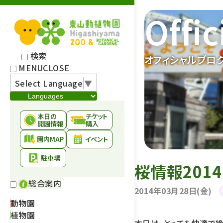
Offic
検索
オフィシャルブロ
MENU
CLOSE
Select Language
▼
本日の
チケット
開園情報
購入
園内MAP
イベント
駐車場
桜情報201
総合案内
2014年03月28日(金)
動物園
植物園