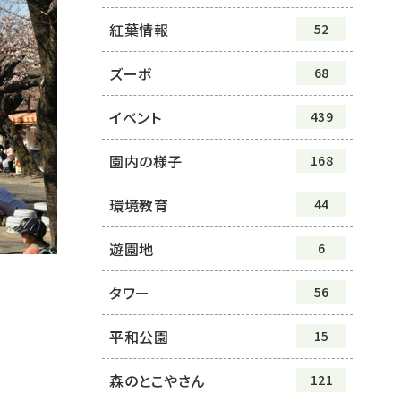
紅葉情報
52
ズーボ
68
イベント
439
園内の様子
168
環境教育
44
遊園地
6
タワー
56
平和公園
15
森のとこやさん
121