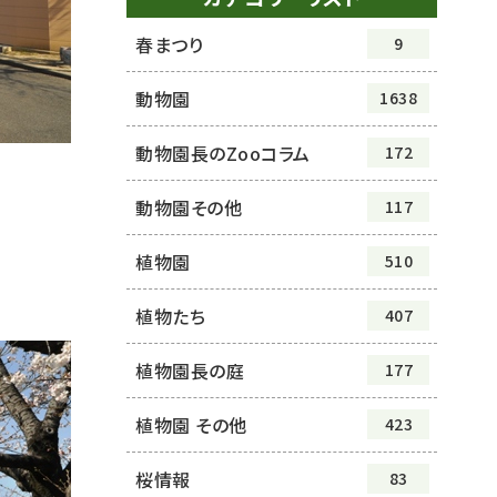
春まつり
9
動物園
1638
動物園長のZooコラム
172
動物園その他
117
植物園
510
植物たち
407
植物園長の庭
177
植物園 その他
423
桜情報
83