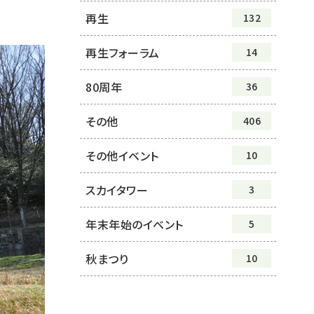
再生
132
再生フォーラム
14
80周年
36
その他
406
その他イベント
10
スカイタワー
3
年末年始のイベント
5
秋まつり
10