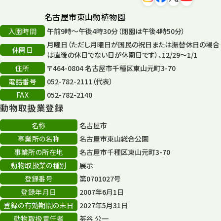
名古屋市東山動植物園
入園時間
午前9時～午後4時30分（閉園は午後4時50分）
月曜日（ただし月曜日が国民の祝日または振替休日の場合
休園日
は直後の休日でない日が休園日です）、12/29～1/1
住所
〒464-0804 名古屋市千種区東山元町3-70
電話番号
052-782-2111（代表）
FAX
052-782-2140
動物取扱業登録
名称
名古屋市
事業所の名称
名古屋市東山総合公園
事業所の所在地
名古屋市千種区東山元町3-70
動物取扱業の種別
展示
登録番号
第0701027号
登録年月日
2007年6月1日
登録の有効期間の末日
2027年5月31日
動物取扱責任者
茶谷 公一