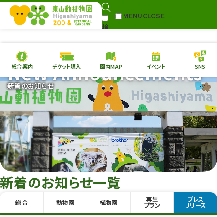
MENU
CLOSE
検
Select Language
▼
索
New Announcements
総合案内
チケット購入
園内MAP
イベント
SNS
本日の
開園情報
チケ
新着のお知らせ
園内MAP
イベント
総合案内
動物園
植物園
東山動植物園
再生プラン
への支援
新着のお知らせ一覧
環境教育
再生
プレス
総合
動物園
植物園
サイトマップ
プラン
リリース
Follow me