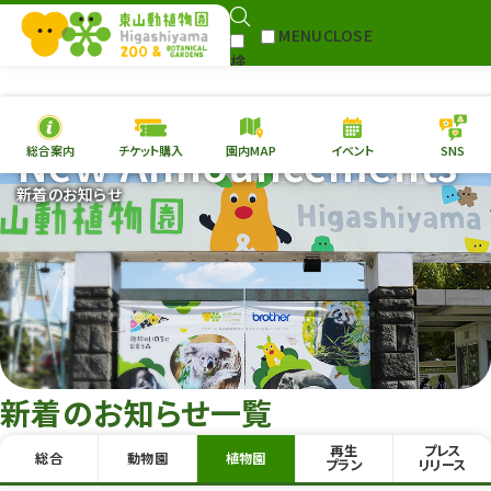
MENU
CLOSE
検
Select Language
▼
索
New Announcements
総合案内
チケット購入
園内MAP
イベント
SNS
本日の
開園情報
チケ
新着のお知らせ
園内MAP
イベント
総合案内
動物園
植物園
東山動植物園
再生プラン
への支援
新着のお知らせ一覧
環境教育
再生
プレス
総合
動物園
植物園
サイトマップ
プラン
リリース
Follow me