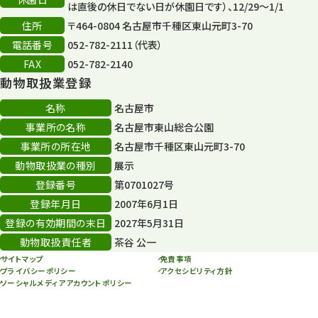
は直後の休日でない日が休園日です）、12/29～1/1
住所
〒464-0804 名古屋市千種区東山元町3-70
電話番号
052-782-2111（代表）
FAX
052-782-2140
動物取扱業登録
名称
名古屋市
事業所の名称
名古屋市東山総合公園
事業所の所在地
名古屋市千種区東山元町3-70
動物取扱業の種別
展示
登録番号
第0701027号
登録年月日
2007年6月1日
登録の有効期間の末日
2027年5月31日
動物取扱責任者
茶谷 公一
サイトマップ
免責事項
プライバシーポリシー
アクセシビリティ方針
ソーシャルメディアアカウントポリシー