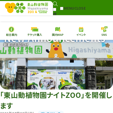
MENU
CLOSE
検
Select Language
▼
索
New Announcements
総合案内
チケット購入
園内MAP
イベント
SNS
本日の
開園情報
チケ
新着のお知らせ
園内MAP
イベント
総合案内
動物園
植物園
東山動植物園
再生プラン
への支援
「東山動植物園ナイトZOO」を開催し
環境教育
ます
サイトマップ
Follow me