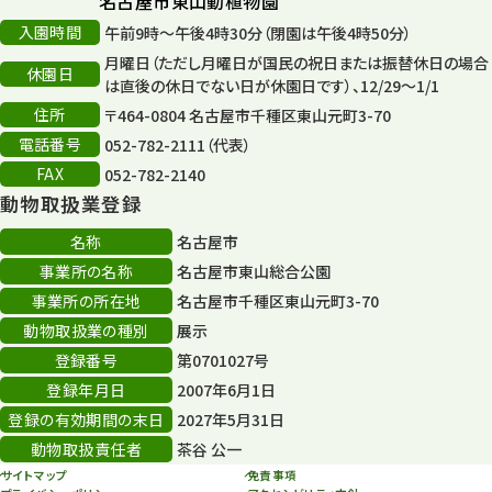
名古屋市東山動植物園
入園時間
午前9時～午後4時30分（閉園は午後4時50分）
月曜日（ただし月曜日が国民の祝日または振替休日の場合
休園日
は直後の休日でない日が休園日です）、12/29～1/1
住所
〒464-0804 名古屋市千種区東山元町3-70
電話番号
052-782-2111（代表）
FAX
052-782-2140
動物取扱業登録
名称
名古屋市
事業所の名称
名古屋市東山総合公園
事業所の所在地
名古屋市千種区東山元町3-70
動物取扱業の種別
展示
登録番号
第0701027号
登録年月日
2007年6月1日
登録の有効期間の末日
2027年5月31日
動物取扱責任者
茶谷 公一
サイトマップ
免責事項