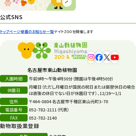
公式SNS
トップページ
新着のお知らせ一覧
ナイトZOOを開催します
名古屋市東山動植物園
入園時間
午前9時～午後4時30分（閉園は午後4時50分）
月曜日（ただし月曜日が国民の祝日または振替休日の場合
休園日
は直後の休日でない日が休園日です）、12/29～1/1
住所
〒464-0804 名古屋市千種区東山元町3-70
電話番号
052-782-2111（代表）
FAX
052-782-2140
動物取扱業登録