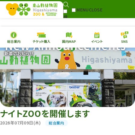
MENU
CLOSE
検
Select Language
▼
索
New Announcements
総合案内
チケット購入
園内MAP
イベント
SNS
本日の
開園情報
チケ
新着のお知らせ
園内MAP
イベント
総合案内
動物園
植物園
東山動植物園
再生プラン
への支援
ナイトZOOを開催します
環境教育
2026年07月09日(木)
総合案内
サイトマップ
Follow me